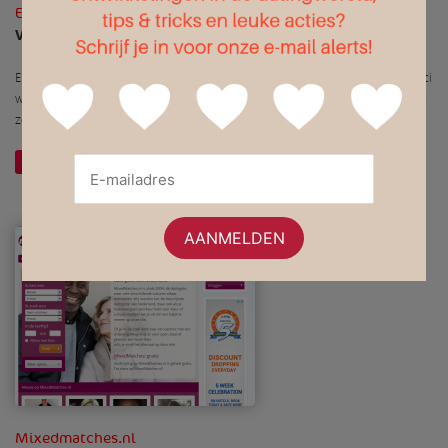
EliteDating.nl
Voor singles op niveau
EliteDating.nl is een datingsite voor singles op niveau. Hbo’ers en academici
worden aan de hand van een speciale matchingmethode geholpen bij hun
zoektocht naar een geschikte partner.
Website openen
Meer informatie
Mixedmatches.nl