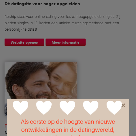
Dé datingsite voor hoger opgeleiden
Parship staat voor online dating voor leuke hoogopgeleide singles. Zij
bieden singles in 13 landen een unieke matchingsmethode met een
persoonlijkheidstest
Website openen
Meer informatie
×
Floef
Maak Contact met Leuke Singles in Jouw Woonplaats