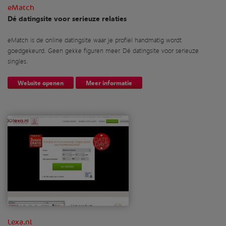
eMatch
Dé datingsite voor serieuze relaties
eMatch is de online datingsite waar je profiel handmatig wordt
goedgekeurd. Geen gekke figuren meer. Dé datingsite voor serieuze
singles.
Website openen
Meer informatie
Lexa.nl