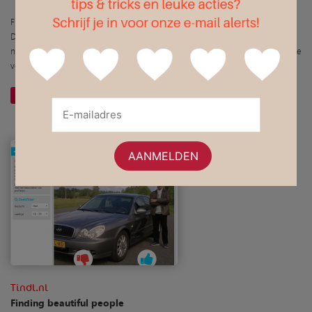
Floef is een frisse datingsite die je geen enkele verplichting zal opleggen.
De moderne uitstraling geeft de site een voorsprong en aangezien je tot
niks verplicht bent – en je je gratis mag inschrijven – is dit een goede optie
voor mensen op zoek naar liefde.
Website openen
Meer informatie
Tindl.nl
Finding beautiful people