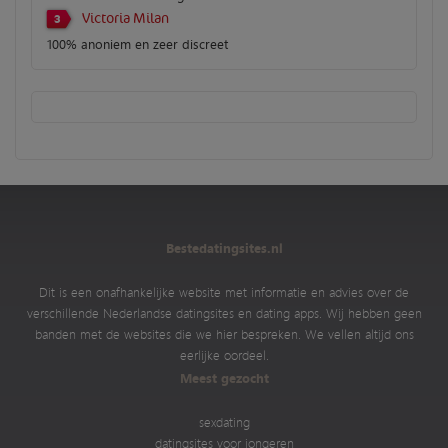
Victoria Milan
3
100% anoniem en zeer discreet
Bestedatingsites.nl
Dit is een onafhankelijke website met informatie en advies over de
verschillende Nederlandse datingsites en dating apps. Wij hebben geen
banden met de websites die we hier bespreken. We vellen altijd ons
eerlijke oordeel.
Meest gezocht
sexdating
datingsites voor jongeren