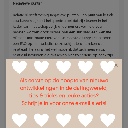
Negatieve punten
Relatie.nl heeft weinig negatieve punten. Een punt van kritiek
zou kunnen zijn dat het goede doel dat zij steunen in het
kader van maatschappelijk ondernemen, vermeld zou
moeten worden door middel van een link naar een website
of meer informatie hierover. De meeste datingsites hebben
een FAQ op hun website, deze schijnt te ontbreken op
relatie.nl. Helaas is het wel mogelijk dat zich mensen op
relatie.nl bevinden die misschien niet zo serieus op zoek zijn
naar een relatie. Omdat het niet nodig is om te betalen
×
wanneer je berichten wil versturen en het aanbod wil zien, is
die kans wel wat groter. Blijf daarom altijd op je hoede.
Relatie.nl waarschuwt je hier ook voor.
Positieve punten
Het grote voordeel van relatie.nl is dat zij gratis online dating
wel mogelijk maken. Hierin onderscheidt deze datingsite zich
ook. De mogelijkheden bij een gratis lidmaatschap zijn
voldoende om iemand te vinden en contact te leggen. Het
betaalde lidmaatschap biedt net wat meer voordelen, maar