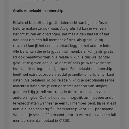
Gratis vs betaald membership
Relatie.nl belooft dat gratis daten écht kan bij hen. Deze
belofte maken ze ook waar. Als gratis lid kun je wel een
bericht sturen en ontvangen, het maakt dan niet uit of het
dan gaat om een full member of niet. Als gratis lid bij
relatie.nl kun jij het eerste contact leggen met andere leden.
Alle berichten die je krijgt van full members, kun jij als gratis
lid ook beantwoorden. Via relatie.nl kun je dus wel zonder
geld uit te geven een leuke date of zelfs jouw toekomstige
levenspartner tegen het lijf lopen. Een betaald membership
heeft wel extra voordelen, zodat je sneller en efficiënter kunt
daten. Als betalend lid op relatie.nl krijg je geoptimaliseerde
matchresultaten die je een gerichter aanbod van singles
geeft en krijg je zelf voorrang in de zoekresultaten van
andere singles. Ook is het alleen mogelijk om met een ander
te videochatten wanneer je een full member bent. Bij relatie.nl
heb je al een eenjarig full membership voor €5,- per maand.
Wanneer je slechts één maand gebruik wil maken van een full
membership, dan betaal je €17,50.