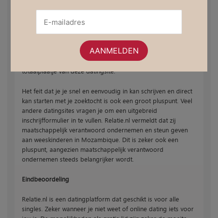
de tarieven zijn veel lager dan gemiddeld te noemen. Het
uiterlijk van de website oogt netjes en professioneel. Voor
bezoekers is het zeker een fijne website om te bezoeken. De
datingtips die relatie.nl geeft zijn nuttig en vooral ook
pakkend geschreven, net als de andere teksten die hier te
lezen zijn. De foto’s op de website zijn van een goede
kwaliteit en leveren een positieve bijdrage aan het
totaalplaatje van deze datingsite.
Het feit dat je je snel en eenvoudig in kan schrijven en direct
kan starten met je zoektocht is ook een groot pluspunt. Veel
andere datingsites vragen je om een uitgebreid
inschrijfformulier in te vullen. Relatie.nl vermeldt dat zij
maatschappelijk verantwoord ondernemen en steun geven
aan weeskinderen in Mozambique. Dit is zeker ook een
pluspunt, aangezien maatschappelijk verantwoord
ondernemen steeds belangrijker wordt.
Eindbeoordeling
Relatie.nl is een datingplatform dat geschikt is voor alle
singles. Zeker wanneer je niet weet of online dating iets voor