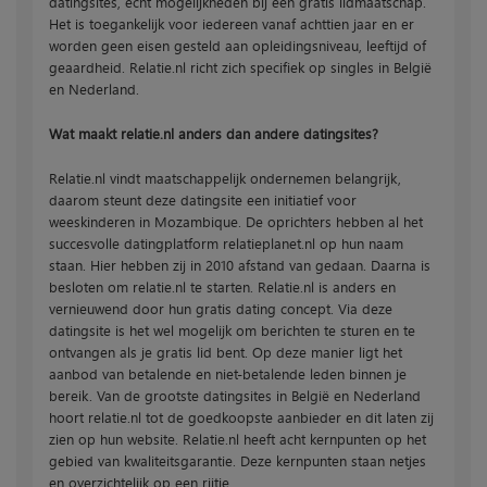
datingsites, echt mogelijkheden bij een gratis lidmaatschap.
Het is toegankelijk voor iedereen vanaf achttien jaar en er
worden geen eisen gesteld aan opleidingsniveau, leeftijd of
geaardheid. Relatie.nl richt zich specifiek op singles in België
en Nederland.
Wat maakt relatie.nl anders dan andere datingsites?
Relatie.nl vindt maatschappelijk ondernemen belangrijk,
daarom steunt deze datingsite een initiatief voor
weeskinderen in Mozambique. De oprichters hebben al het
succesvolle datingplatform relatieplanet.nl op hun naam
staan. Hier hebben zij in 2010 afstand van gedaan. Daarna is
besloten om relatie.nl te starten. Relatie.nl is anders en
vernieuwend door hun gratis dating concept. Via deze
datingsite is het wel mogelijk om berichten te sturen en te
ontvangen als je gratis lid bent. Op deze manier ligt het
aanbod van betalende en niet-betalende leden binnen je
bereik. Van de grootste datingsites in België en Nederland
hoort relatie.nl tot de goedkoopste aanbieder en dit laten zij
zien op hun website. Relatie.nl heeft acht kernpunten op het
gebied van kwaliteitsgarantie. Deze kernpunten staan netjes
en overzichtelijk op een rijtje.