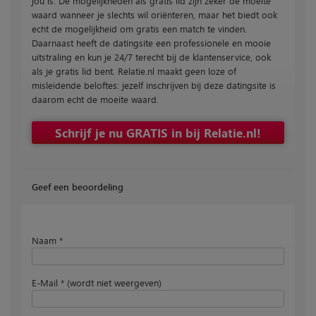
jou is. De mogelijkheden als gratis lid zijn zeker de moeite
waard wanneer je slechts wil oriënteren, maar het biedt ook
echt de mogelijkheid om gratis een match te vinden.
Daarnaast heeft de datingsite een professionele en mooie
uitstraling en kun je 24/7 terecht bij de klantenservice, ook
als je gratis lid bent. Relatie.nl maakt geen loze of
misleidende beloftes: jezelf inschrijven bij deze datingsite is
daarom echt de moeite waard.
Schrijf je nu GRATIS in bij Relatie.nl!
Geef een beoordeling
Naam *
E-Mail * (wordt niet weergeven)