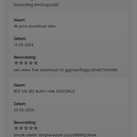
fashionflag.8mOiogzxQkf
Naam:
4k porn download sites
Datum:
13-03-2024
Beoordeling:
sex video free download hd ggjinnysflogg.UGw8CTm5MBv
Naam:
BİZİ SİK BİZ BUNU HAK EDİYORUZ
Datum:
23-02-2024
Beoordeling:
amciik siteleri tthighereduhryyy.jo098WQcMw4