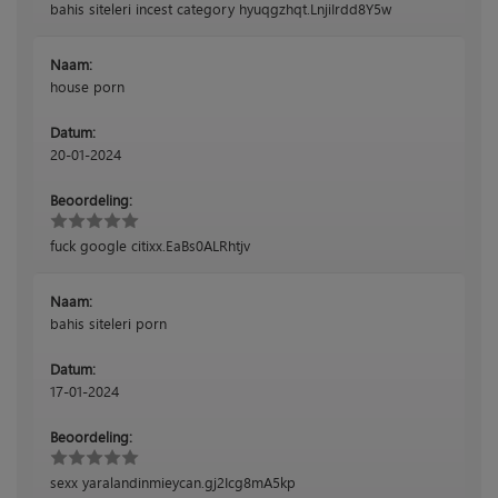
bahis siteleri incest category hyuqgzhqt.LnjiIrdd8Y5w
Naam:
house porn
Datum:
20-01-2024
Beoordeling:
fuck google citixx.EaBs0ALRhtjv
Naam:
bahis siteleri porn
Datum:
17-01-2024
Beoordeling:
sexx yaralandinmieycan.gj2Icg8mA5kp