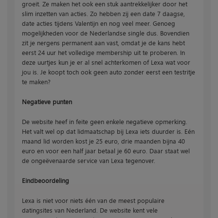
groeit. Ze maken het ook een stuk aantrekkelijker door het
slim inzetten van acties. Zo hebben zij een date 7 daagse,
date acties tijdens Valentijn en nog veel meer. Genoeg
mogelijkheden voor de Nederlandse single dus. Bovendien
zit je nergens permanent aan vast, omdat je de kans hebt
eerst 24 uur het volledige membership uit te proberen. In
deze uurtjes kun je er al snel achterkomen of Lexa wat voor
jou is. Je koopt toch ook geen auto zonder eerst een testritje
te maken?
Negatieve punten
De website heef in feite geen enkele negatieve opmerking.
Het valt wel op dat lidmaatschap bij Lexa iets duurder is. Eén
maand lid worden kost je 25 euro, drie maanden bijna 40
euro en voor een half jaar betaal je 60 euro. Daar staat wel
de ongeëvenaarde service van Lexa tegenover.
Eindbeoordeling
Lexa is niet voor niets één van de meest populaire
datingsites van Nederland. De website kent vele