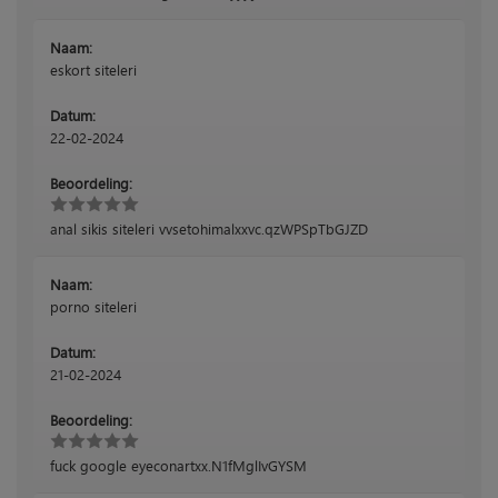
Naam:
eskort siteleri
Datum:
22-02-2024
Beoordeling:
anal sikis siteleri vvsetohimalxxvc.qzWPSpTbGJZD
Naam:
porno siteleri
Datum:
21-02-2024
Beoordeling:
fuck google eyeconartxx.N1fMglIvGYSM