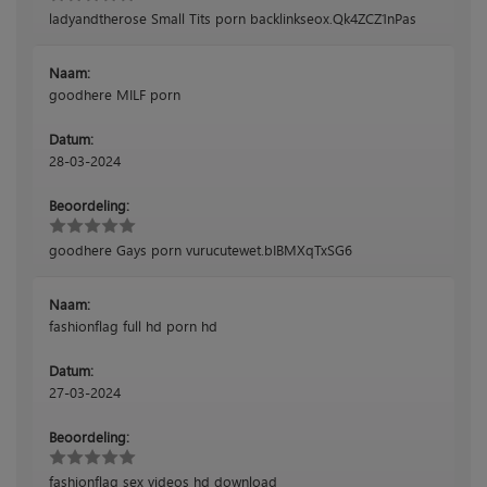
ladyandtherose Small Tits porn backlinkseox.Qk4ZCZ1nPas
Naam:
goodhere MILF porn
Datum:
28-03-2024
Beoordeling:
goodhere Gays porn vurucutewet.bIBMXqTxSG6
Naam:
fashionflag full hd porn hd
Datum:
27-03-2024
Beoordeling:
fashionflag sex videos hd download