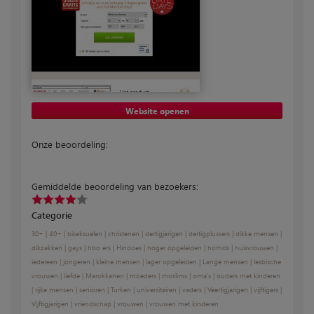
Website openen
Onze beoordeling:
Gemiddelde beoordeling van bezoekers:
Categorie
30+
|
40+
|
biseksuelen
|
christenen
|
dertigjarigen
|
dertigplussers
|
dikke mensen
|
dikzakken
|
gays
|
hbo ers
|
Hindoes
|
hoger opgeleiden
|
homo’s
|
huisvrouwen
|
iedereen
|
jongeren
|
kleine mensen
|
lager opgeleiden
|
Lange mensen
|
lesbische
vrouwen
|
liefde
|
Marokkanen
|
moeders
|
moslims
|
oma's
|
ouders met kinderen
|
rijke mensen
|
senioren
|
Turken
|
universitairen
|
vaders
|
Veertigjarigen
|
vijftigers
|
Vijftigjarigen
|
vriendschap
|
vrouwen
|
vrouwen met kinderen