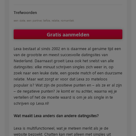
Trefwoorden
een date
,
een partner
,
liefde
,
relatie
,
romantiek
Gratis aanmelden
Lexa bestaat al sinds 2002 en is daarmee al geruime tijd een
van de grootste en meest succesvolle datingsites van
Nederland. Daarnaast groeit Lexa ook het snelst van alle
datingsites: elke minuut schrijven singles zich weer in, op
zoek naar een leuke date, een goede match of een duurzame
relatie. Maar wat zorgt er voor dat Lexa zo mateloos
populair is? Wat zijn de positieve punten en – als ze er al zijn
– de negatieve punten? Je komt er nu achter, waarna wij je
vertellen of het de moeite waard is om je als single in te
schrijven op Lexa.nl!
Wat maakt Lexa anders dan andere datingsites?
Lexa is multifunctioneel, wat je meteen merkt als je de
website bezoekt. Chatten kan niet alleen met singles uit