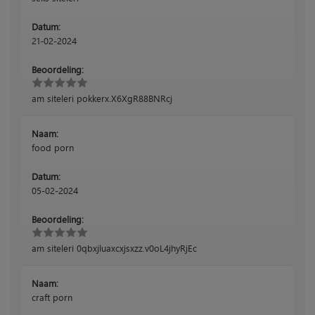
Datum:
21-02-2024
Beoordeling:
am siteleri pokkerx.X6XgR88BNRcj
Naam:
food porn
Datum:
05-02-2024
Beoordeling:
am siteleri 0qbxjluaxcxjsxzz.v0oL4jhyRjEc
Naam:
craft porn