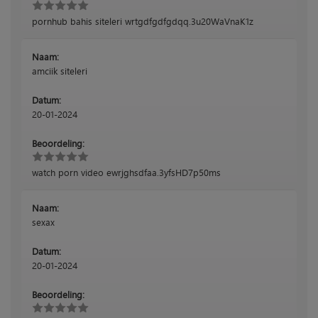
pornhub bahis siteleri wrtgdfgdfgdqq.3u20WaVnaK1z
Naam:
amciik siteleri
Datum:
20-01-2024
Beoordeling:
watch porn video ewrjghsdfaa.3yfsHD7p50ms
Naam:
sexax
Datum:
20-01-2024
Beoordeling: