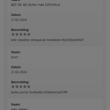
BİZİ SİK BİZ BUNU HAK EDİYORUZ
Datum:
21-02-2024
Beoordeling:
eski rahatiniz olmayacak mobileidn.HkJOQNyMhiXf
Naam:
porn
Datum:
21-02-2024
Beoordeling:
bahis porno footballxx.GQ4qmOydCIPR
Naam:
seks siteleri