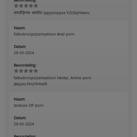
समलैङ्गिक अश्लील qqyyooppxx.YJSSbjH4wcu
Naam:
falbobrospizzamadison Anal porn
Datum:
29-03-2024
Beoordeling:
falbobrospizzamadison Hentai, Anime porn
jkkıjxxx.PinzYIHhe9l
Naam:
landuse DP porn
Datum:
29-03-2024
Beoordeling: