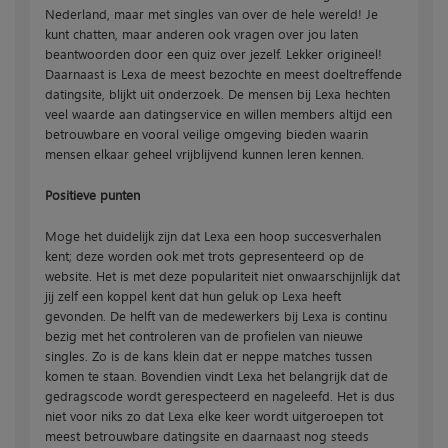
Nederland, maar met singles van over de hele wereld! Je
kunt chatten, maar anderen ook vragen over jou laten
beantwoorden door een quiz over jezelf. Lekker origineel!
Daarnaast is Lexa de meest bezochte en meest doeltreffende
datingsite, blijkt uit onderzoek. De mensen bij Lexa hechten
veel waarde aan datingservice en willen members altijd een
betrouwbare en vooral veilige omgeving bieden waarin
mensen elkaar geheel vrijblijvend kunnen leren kennen.
Positieve punten
Moge het duidelijk zijn dat Lexa een hoop succesverhalen
kent; deze worden ook met trots gepresenteerd op de
website. Het is met deze populariteit niet onwaarschijnlijk dat
jij zelf een koppel kent dat hun geluk op Lexa heeft
gevonden. De helft van de medewerkers bij Lexa is continu
bezig met het controleren van de profielen van nieuwe
singles. Zo is de kans klein dat er neppe matches tussen
komen te staan. Bovendien vindt Lexa het belangrijk dat de
gedragscode wordt gerespecteerd en nageleefd. Het is dus
niet voor niks zo dat Lexa elke keer wordt uitgeroepen tot
meest betrouwbare datingsite en daarnaast nog steeds