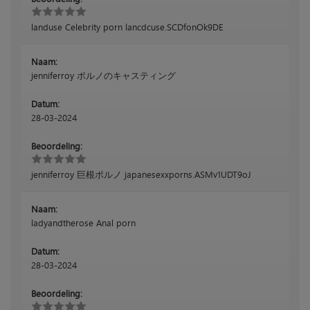
landuse Celebrity porn lancdcuse.SCDfonOk9DE
Naam:
jenniferroy ポルノのキャスティング
Datum:
28-03-2024
Beoordeling:
jenniferroy 巨根ポルノ japanesexxporns.ASMv1UDT9oJ
Naam:
ladyandtherose Anal porn
Datum:
28-03-2024
Beoordeling: