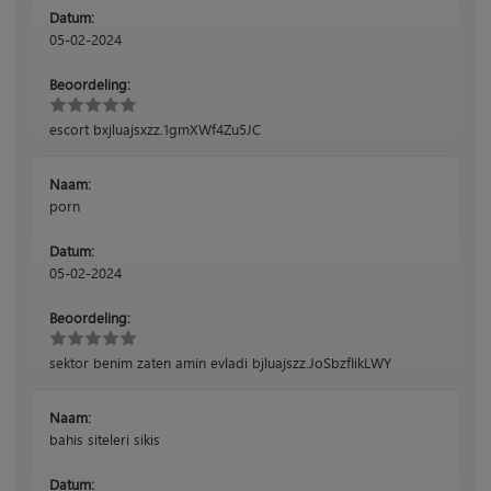
Datum:
05-02-2024
Beoordeling:
escort bxjluajsxzz.1gmXWf4Zu5JC
Naam:
porn
Datum:
05-02-2024
Beoordeling:
sektor benim zaten amin evladi bjluajszz.JoSbzfIikLWY
Naam:
bahis siteleri sikis
Datum: