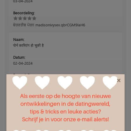
03-04-2024
Beoordeling:
ਬੇਤਰਤੀਬ ਪੋਰਨ madisonivysex.qbrCGM9IaH6
Naam:
पोर्न कास्टिंग हो चुकी है
Datum:
02-04-2024
Beoordeling:
×
आबनूस अश्लीलता hkyonet.ITOHKC7CSKr
Naam:
सह शॉट अश्लील
Datum:
01-04-2024