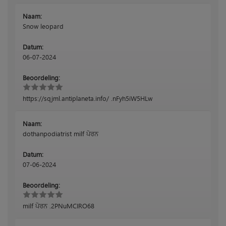
Naam:
Snow leopard
Datum:
06-07-2024
Beoordeling:
https://sqjml.antiplaneta.info/ .nFyh5iW5HLw
Naam:
dothanpodiatrist milf ਪੋਰਨ
Datum:
07-06-2024
Beoordeling:
milf ਪੋਰਨ .2PNuMCIRO68