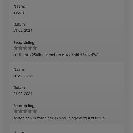
Naam:
escort
Datum:
21-02-2024
Beoordeling:
craft porn 250tldenemebonusuxx.XghLd3aaskBW
Naam:
seksi siteler
Datum:
21-02-2024
Beoordeling:
sektor benim zaten amin evladi bingoxx.Yd36zi8IPlDh
Naam: