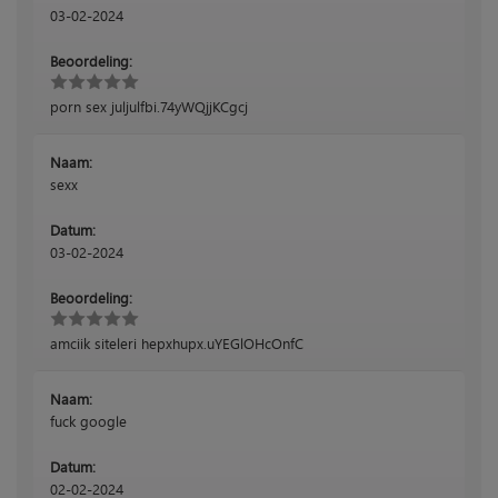
03-02-2024
Beoordeling:
porn sex juljulfbi.74yWQjjKCgcj
Naam:
sexx
Datum:
03-02-2024
Beoordeling:
amciik siteleri hepxhupx.uYEGlOHcOnfC
Naam:
fuck google
Datum:
02-02-2024