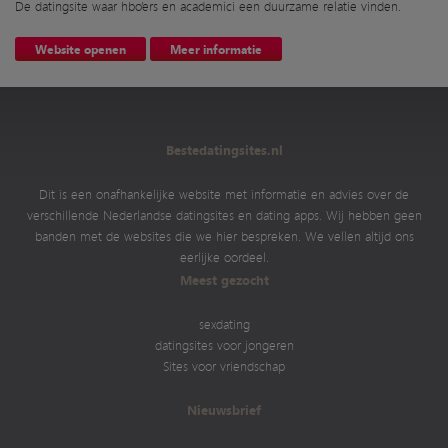
De datingsite waar hbo’ers en academici een duurzame relatie vinden.
Website openen
Meer informatie
Bestedatingsites.nl
Dit is een onafhankelijke website met informatie en advies over de
verschillende Nederlandse datingsites en dating apps. Wij hebben geen
banden met de websites die we hier bespreken. We vellen altijd ons
eerlijke oordeel.
Meest gezocht
sexdating
datingsites voor jongeren
Sites voor vriendschap
Nieuwsbrief