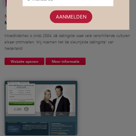
Mixedmatches.nl
MixedMatches: de kleurrijkste datingsite van Nederland
MixedMatches is sinds 2004, dé datingsite waar vele verschillende culturen
elkaar ontmoeten. Wij noemen het ‘de kleurrijkste datingsite’ van
Nederland!
Website openen
Meer informatie