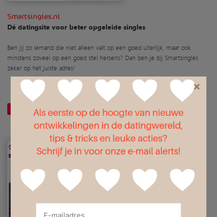
Smartsingles.nl
Dé datingsite voor beter opgeleide singles
Ben jij zo iemand die niet alleen valt op een goed uiterlijk, maar ook
minstens zoveel op een goed stel hersens? Dan ben je bij Smartsingles
zeker op het juiste adres!
×
Website openen
Meer informatie