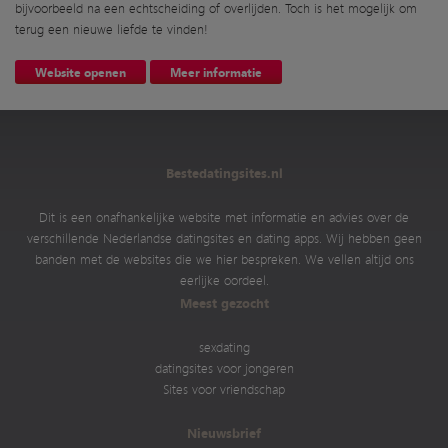
bijvoorbeeld na een echtscheiding of overlijden. Toch is het mogelijk om
terug een nieuwe liefde te vinden!
Website openen
Meer informatie
Bestedatingsites.nl
Dit is een onafhankelijke website met informatie en advies over de
verschillende Nederlandse datingsites en dating apps. Wij hebben geen
banden met de websites die we hier bespreken. We vellen altijd ons
eerlijke oordeel.
Meest gezocht
sexdating
datingsites voor jongeren
Sites voor vriendschap
Nieuwsbrief