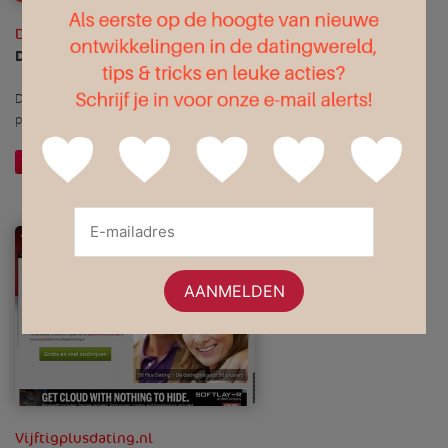
Datebord
Dating Advertentie Prikbord
Deze datingsite is anders dan alle anderen. Hier plaats je gewoon je
prikkertje en je bent klaar om te daten!
Website openen
Meer informatie
Vijftigplusdating.nl