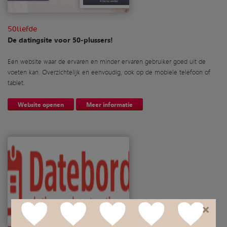
50liefde
De datingsite voor 50-plussers!
Een website waar de ervaren en minder ervaren gebruiker goed uit de
voeten kan. Overzichtelijk en eenvoudig, ook op de mobiele telefoon of
tablet.
Website openen
Meer informatie
×