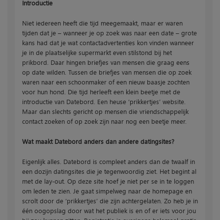
Introductie
Niet iedereen heeft die tijd meegemaakt, maar er waren
tijden dat je – wanneer je op zoek was naar een date – grote
kans had dat je wat contactadvertenties kon vinden wanneer
je in de plaatselijke supermarkt even stilstond bij het
prikbord. Daar hingen briefjes van mensen die graag eens
op date wilden. Tussen de briefjes van mensen die op zoek
waren naar een schoonmaker of een nieuw baasje zochten
voor hun hond. Die tijd herleeft een klein beetje met de
introductie van Datebord. Een heuse ‘prikkertjes’ website.
Maar dan slechts gericht op mensen die vriendschappelijk
contact zoeken of op zoek zijn naar nog een beetje meer.
Wat maakt Datebord anders dan andere datingsites?
Eigenlijk alles. Datebord is compleet anders dan de twaalf in
een dozijn datingsites die je tegenwoordig ziet. Het begint al
met de lay-out. Op deze site hoef je niet per se in te loggen
om leden te zien. Je gaat simpelweg naar de homepage en
scrolt door de ‘prikkertjes’ die zijn achtergelaten. Zo heb je in
één oogopslag door wat het publiek is en of er iets voor jou