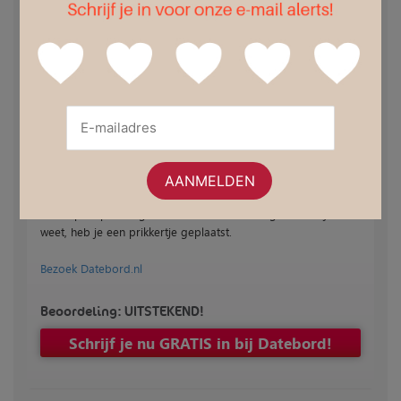
zouden willen zien, zijn de kosten. De site presenteert zich
naar onze mening iets teveel als een site waar alles gratis is
(en ja, je kunt met een gratis profiel goed uit de voeten),
maar wanneer je de site echt volop wilt benutten, dien je wel
over credits te beschikken. Toegegeven, die zijn dan weer
niet heel duur. Voor 25 credits betaal je slechts € 6.
Eindbeoordeling
Een positieve eindbeoordeling. Datebord is zeer geschikt
wanneer je een overzichtelijke datingsite zoekt, zonder al
teveel poespas. Registratie is zeer eenvoudig en voor je het
weet, heb je een prikkertje geplaatst.
Bezoek Datebord.nl
Beoordeling: UITSTEKEND!
Schrijf je nu GRATIS in bij Datebord!