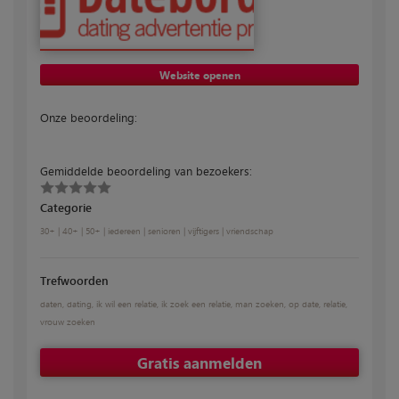
Website openen
Onze beoordeling:
Gemiddelde beoordeling van bezoekers:
Categorie
30+
|
40+
|
50+
|
iedereen
|
senioren
|
vijftigers
|
vriendschap
Trefwoorden
daten
,
dating
,
ik wil een relatie
,
ik zoek een relatie
,
man zoeken
,
op date
,
relatie
,
vrouw zoeken
Gratis aanmelden