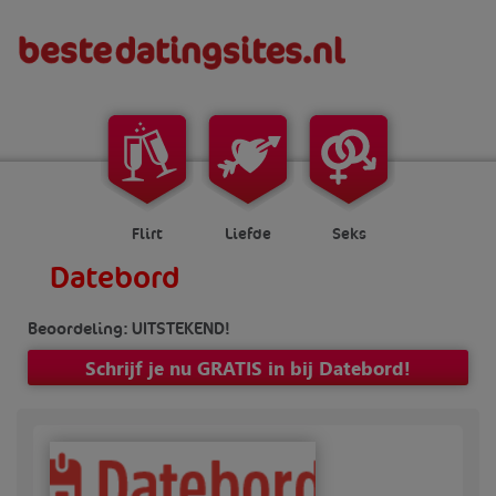
Flirt
Liefde
Seks
Datebord
Beoordeling: UITSTEKEND!
Schrijf je nu GRATIS in bij Datebord!