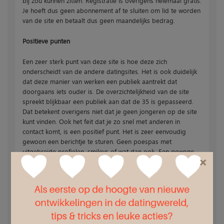
bij zou kunnen zitten. Registratie is overigens helemaal gratis.
Je hoeft dus geen abonnement af te sluiten om lid te worden
van de site en betaalt dus geen maandelijks bedrag.
Positieve punten
Een zeer sterk punt van deze site is hoe deze zich
onderscheidt van de andere datingsites. Het is ook duidelijk
dat deze manier van werken een publiek aantrekt dat
doorgaans iets ouder is. De overzichtelijkheid van de site
spreekt blijkbaar een publiek aan dat de 35 is gepasseerd.
Dat betekent overigens niet dat je geen jongeren op de site
kunt vinden. Ook het feit dat je zo snel met anderen in
contact komt, is een positief punt. Het is zeer eenvoudig
gewoon een berichtje te sturen. Geen poespas met
uitgebreide profielen, smileys of wat dan ook. Een gewone
×
groet wordt hier nog gewaardeerd!
Negatieve punten
Er zijn niet veel negatieve punten te vinden over de site. De
site groeit gestaag en meer en meer mensen weten hun weg
te vinden naar deze site. Een puntje dat wij graag duidelijker