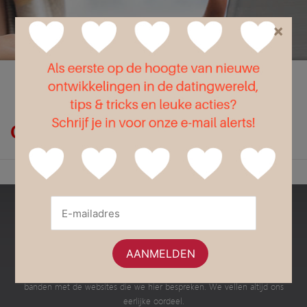
×
Flirt
Liefde
Seks
Op zoek naar relatie?
Bestedatingsites.nl
Dit is een onafhankelijke website met informatie en advies over de
verschillende Nederlandse datingsites en dating apps. Wij hebben geen
banden met de websites die we hier bespreken. We vellen altijd ons
eerlijke oordeel.