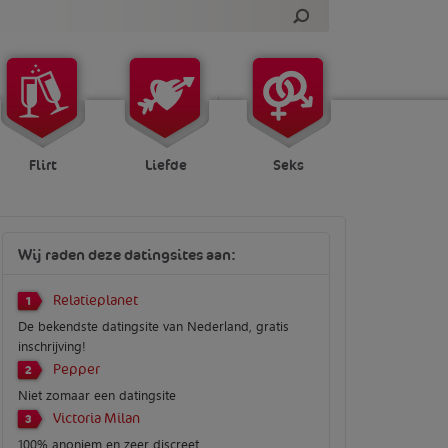
Flirt
Liefde
Seks
Wij raden deze datingsites aan:
Relatieplanet
1
De bekendste datingsite van Nederland, gratis
inschrijving!
Pepper
2
Niet zomaar een datingsite
Victoria Milan
3
100% anoniem en zeer discreet