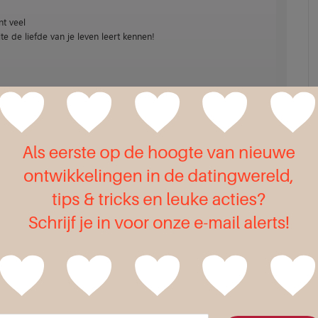
nt veel
te de liefde van je leven leert kennen!
il adres * (wordt niet getoond)
voor de volgende keer wanneer ik een reactie plaats.