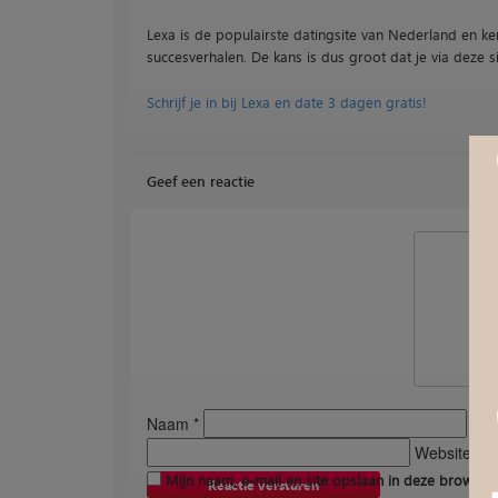
Lexa is de populairste datingsite van Nederland en ke
succesverhalen. De kans is dus groot dat je via deze si
Schrijf je in bij Lexa en date 3 dagen gratis!
Geef een reactie
Naam *
E-ma
Website *
Mijn naam, e-mail en site opslaan in deze browser 