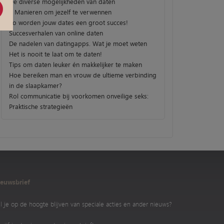
De diverse mogelijkheden van daten
3 Manieren om jezelf te verwennen
Zo worden jouw dates een groot succes!
Succesverhalen van online daten
De nadelen van datingapps. Wat je moet weten
Het is nooit te laat om te daten!
Tips om daten leuker én makkelijker te maken
Hoe bereiken man en vrouw de ultieme verbinding
in de slaapkamer?
Rol communicatie bij voorkomen onveilige seks:
Praktische strategieën
euwsbrief
l je op de hoogte blijven van speciale acties en ander nieuws?