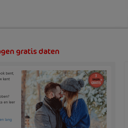
agen gratis daten
ook bent,
w kent
ebben?
xa en leer
en lang