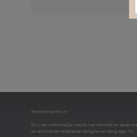
Bestedatingsites.nl
Dit is een onafhankelijke website met informatie en advies ov
de verschillende Nederlandse datingsites en dating apps. Wij