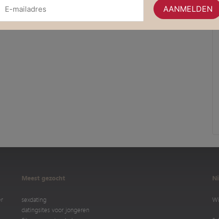
Meest gezocht
Ni
er
sexdating
Wi
datingsites voor jongeren