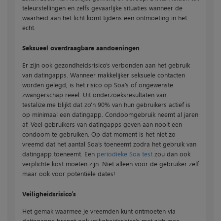
teleurstellingen en zelfs gevaarlijke situaties wanneer de
waarheid aan het licht komt tijdens een ontmoeting in het
echt.
Seksueel overdraagbare aandoeningen
Er zijn ook gezondheidsrisico’s verbonden aan het gebruik
van datingapps. Wanneer makkelijker seksuele contacten
worden gelegd, is het risico op Soa’s of ongewenste
zwangerschap reëel. Uit onderzoeksresultaten van
testalize.me blijkt dat zo’n 90% van hun gebruikers actief is
op minimaal een datingapp. Condoomgebruik neemt al jaren
af. Veel gebruikers van datingapps geven aan nooit een
condoom te gebruiken. Op dat moment is het niet zo
vreemd dat het aantal Soa’s toeneemt zodra het gebruik van
datingapp toeneemt. Een
periodieke Soa test
zou dan ook
verplichte kost moeten zijn. Niet alleen voor de gebruiker zelf
maar ook voor potentiële dates!
Veiligheidsrisico’s
Het gemak waarmee je vreemden kunt ontmoeten via
datingapps brengt ook veiligheidsrisico’s met zich mee.