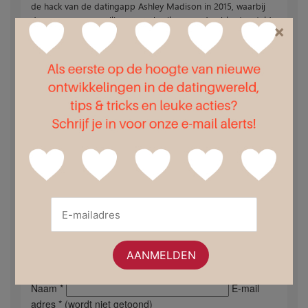
de hack van de datingapp Ashley Madison in 2015, waarbij
de gegevens van miljoenen gebruikers werden blootgesteld.
×
Gebruikers moeten zich bewust zijn van risico’s die kleven aan
het gebruik van een datingapp. Gebruik ze verantwoord, en
neem verantwoording.
Geef een reactie
Naam *
E-mail
adres * (wordt niet getoond)