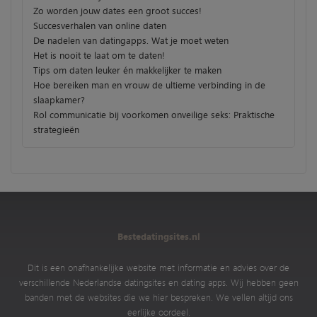
Zo worden jouw dates een groot succes!
Succesverhalen van online daten
De nadelen van datingapps. Wat je moet weten
Het is nooit te laat om te daten!
Tips om daten leuker én makkelijker te maken
Hoe bereiken man en vrouw de ultieme verbinding in de
slaapkamer?
Rol communicatie bij voorkomen onveilige seks: Praktische
strategieën
Bestedatingsites.nl
Dit is een onafhankelijke website met informatie en advies over de
verschillende Nederlandse datingsites en dating apps. Wij hebben geen
banden met de websites die we hier bespreken. We vellen altijd ons
eerlijke oordeel.