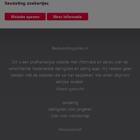
Sexdating zoekertjes
Website openen
Meer informatie
Bestedatingsites.nl
Dit is een onafhankelijke website met informatie en advies over de
verschillende Nederlandse datingsites en dating apps. Wij hebben geen
banden met de websites die we hier bespreken. We vellen altijd ons
eerlijke oordeel.
Meest gezocht
sexdating
datingsites voor jongeren
Sites voor vriendschap
Nieuwsbrief