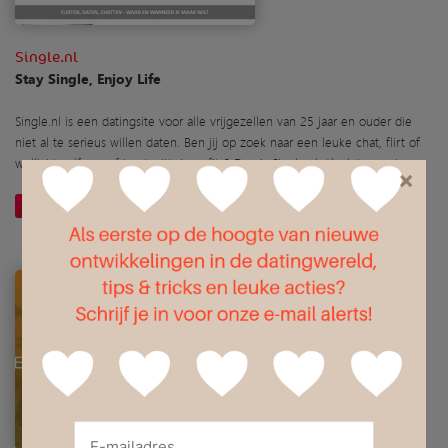
Single.nl
Stay Single, Enjoy Life
Single.nl is een datingsite voor alle vrijgezellen van 25 jaar en ouder die
niet al te serieus willen daten. Ben jij op zoek naar een leuke chat, flirt of
wellicht zelfs een friend-with-benefits? Dan is Single.nl dé plek voor jou.
×
Website openen
Meer informatie