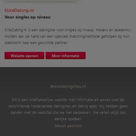
EliteDating.nl
Voor singles op niveau
EliteDating.nl is een datingsite voor singles op niveau. Hbo’ers en academici
worden aan de hand van een speciale matchingmethode geholpen bij hun
zoektocht naar een geschikte partner.
Website openen
Meer informatie
Bestedatingsites.nl
Dit is een onafhankelijke website met informatie en advies over de
verschillende Nederlandse datingsites en dating apps. Wij hebben geen
banden met de websites die we hier bespreken. We vellen altijd ons
eerlijke oordeel.
Meest gezocht