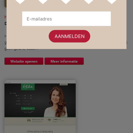
Happy Pancake
Daten zonder toeters en bellen
Happy Pancake is één van de weinige websites waar je volledig gratis
gebruik kunt maken van alle opties. Jouw ware liefde vinden, hoeft immers
geen geld te kosten!
Website openen
Meer informatie