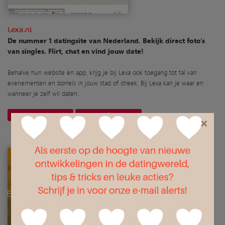
Lexa.nl
De nummer 1 datingsite van Nederland. Bekijk direct foto's
van singles. Flirt, chat en vind jouw date!
Behalve hun website en app, krijg je bij Lexa ook toegang tot tal van
evenementen en borrels in jouw stad of streek. Bij Lexa kan je waar en
wanneer je zelf wil daten.
Website openen
Meer informatie
×