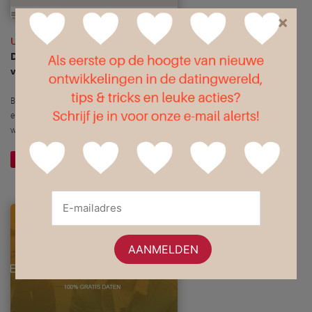
×
Lexa.nl
De nummer 1 datingsite van Nederland. Bekijk direct foto's
van singles. Flirt, chat en vind jouw date!
Behalve hun website en app, krijg je bij Lexa ook toegang tot tal van
evenementen en borrels in jouw stad of streek. Bij Lexa kan je waar en
wanneer je zelf wil daten.
Website openen
Meer informatie