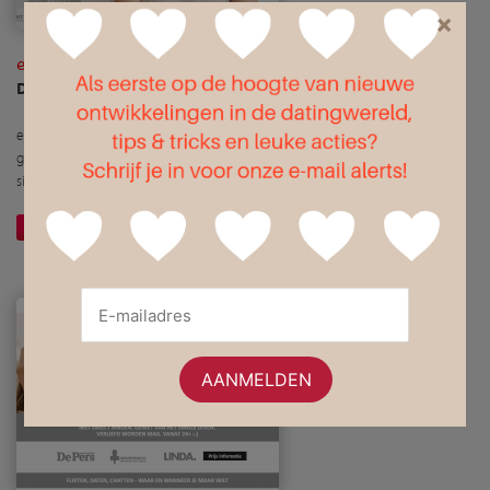
×
eMatch
Dé datingsite voor serieuze relaties
eMatch is de online datingsite waar je profiel handmatig wordt
goedgekeurd. Geen gekke figuren meer. Dé datingsite voor serieuze
singles.
Website openen
Meer informatie