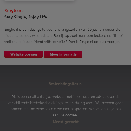
Single.nl
Stay Single, Enjoy Life
Single.nl is een datingsite voor alle vrijgezellen van 25 jaar en ouder die
niet al te serieus willen daten. Ben jij op zoek naar een leuke chat, flirt of
wellicht zelfs een friend-with-benefits? Dan is Single.nl dé plek voor jou.
Website openen
Meer informatie
Bestedatingsites.nl
Dit is een onafhankelijke website met informatie en advies over de
verschillende Nederlandse datingsites en dating apps. Wij hebben geen
banden met de websites die we hier bespreken. We vellen altijd ons
eerlijke oordeel.
Meest gezocht