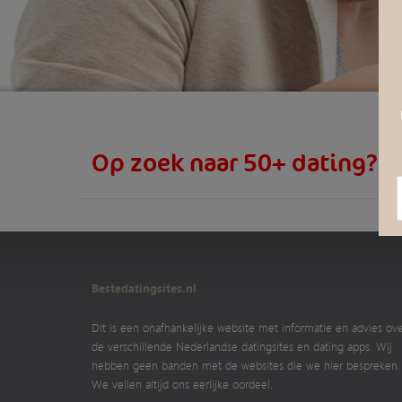
Op zoek naar 50+ dating?
Bestedatingsites.nl
Dit is een onafhankelijke website met informatie en advies ov
de verschillende Nederlandse datingsites en dating apps. Wij
hebben geen banden met de websites die we hier bespreken.
We vellen altijd ons eerlijke oordeel.