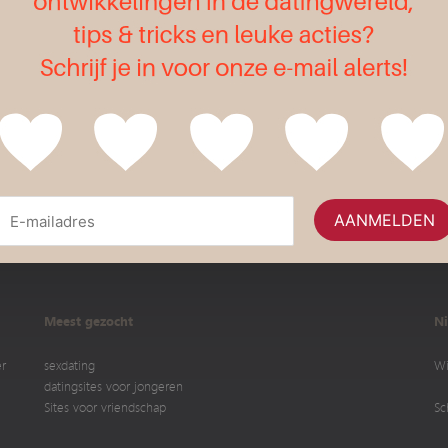
Flirt
Meest gezocht
Ni
er
sexdating
Wi
datingsites voor jongeren
Sites voor vriendschap
Sc