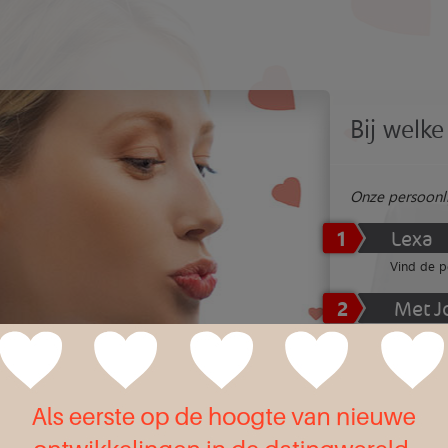
Bij welke 
Onze persoonli
1
Lexa
Vind de p
2
Met J
De dating
3
Nova
Dating vol