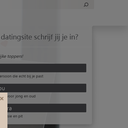
datingsite schrijf jij je in?
jke toppers!
ersoon die echt bij je past
ou
site voor jong en oud
×
mora
 passie en pit