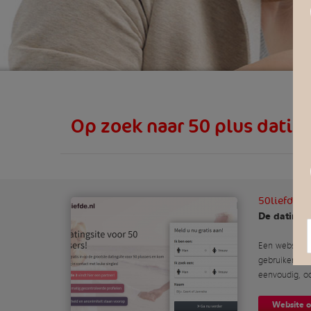
Op zoek naar 50 plus datin
50liefde
De datingsi
Een website 
gebruiker goe
eenvoudig, oo
Website 