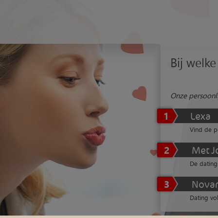
Bij welke 
Onze persoonli
1
Lexa
Vind de p
2
Met J
De dating
3
Nova
Dating vol