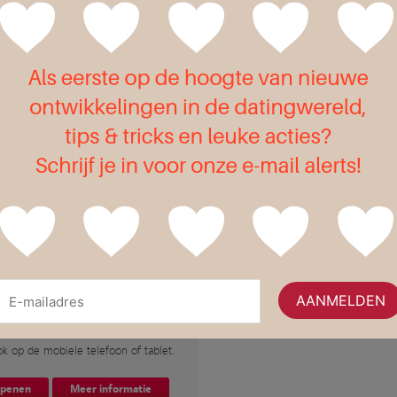
Flirt
g?
te voor 50-plussers!
waar de ervaren en minder ervaren
d uit de voeten kan. Overzichtelijk en
k op de mobiele telefoon of tablet.
openen
Meer informatie