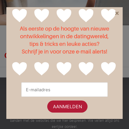
×
Flirt
Liefde
Seks
Op zoek naar actief?
Bestedatingsites.nl
Dit is een onafhankelijke website met informatie en advies over de
verschillende Nederlandse datingsites en dating apps. Wij hebben geen
banden met de websites die we hier bespreken. We vellen altijd ons
eerlijke oordeel.