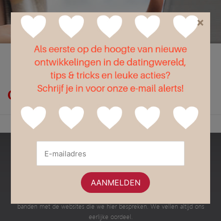
×
Flirt
Liefde
Seks
Op zoek naar corona?
Bestedatingsites.nl
Dit is een onafhankelijke website met informatie en advies over de
verschillende Nederlandse datingsites en dating apps. Wij hebben geen
banden met de websites die we hier bespreken. We vellen altijd ons
eerlijke oordeel.