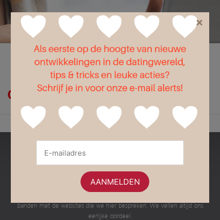
×
Flirt
Liefde
Seks
Op zoek naar de fietsroute?
Bestedatingsites.nl
Dit is een onafhankelijke website met informatie en advies over de
verschillende Nederlandse datingsites en dating apps. Wij hebben geen
banden met de websites die we hier bespreken. We vellen altijd ons
eerlijke oordeel.