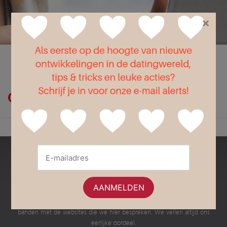
×
Flirt
Liefde
Seks
Op zoek naar duidelijkheid?
Bestedatingsites.nl
Dit is een onafhankelijke website met informatie en advies over de
verschillende Nederlandse datingsites en dating apps. Wij hebben geen
banden met de websites die we hier bespreken. We vellen altijd ons
eerlijke oordeel.