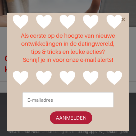
×
Flirt
Liefde
Seks
Op zoek naar Gonorroe in de
keel?
Bestedatingsites.nl
Dit is een onafhankelijke website met informatie en advies over de
verschillende Nederlandse datingsites en dating apps. Wij hebben geen