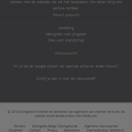
banden met de websites die we hier bespreken. We vellen altijd ons
eerlijke oordeel.
Meest gezocht
sexdating
datingsites voor jongeren
Sites voor vriendschap
Nieuwsbrief
Wil je op de hoogte blijven van speciale acties en ander nieuws?
Schrijf je dan in voor de nieuwsbrief!
© 2014 Datingsites.nl Merken en domeinen zijn eigendom van
Internet Ventures
. De
website wordt beheerd door
Volo Media Ltd.
.
Partners
Datingsites Belgie: Datingsites.be
Algemene Voorwaarden
Disclaimer
Contact
Privacy
Adverteren
Internetbureau: Webton.nl