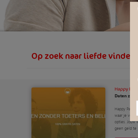
Op zoek naar liefde vinden
Happy Pan
Daten zonde
Happy Pancak
waar je volle
opties. Jouw 
geen geld te 