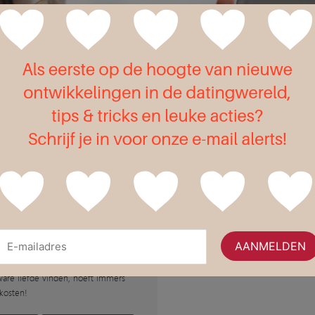
Flirt
?
cake
r toeters en bellen
e is één van de weinige websites
dig gratis gebruik kunt maken van alle
ware liefde vinden, hoeft immers
kosten!