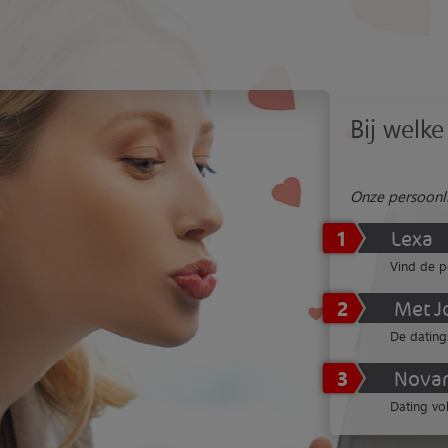
Bij welke 
Onze persoonli
1
Lexa
Vind de p
2
Met J
De dating
3
Nova
Dating vol