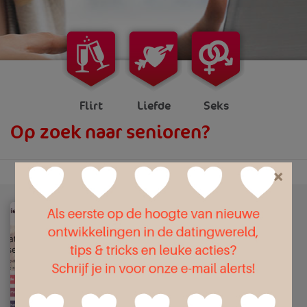
Flirt
Liefde
Seks
Op zoek naar senioren?
×