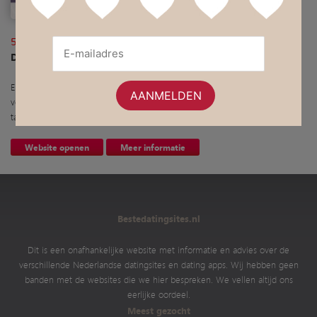
50liefde
De datingsite voor 50-plussers!
Een website waar de ervaren en minder ervaren gebruiker goed uit de
voeten kan. Overzichtelijk en eenvoudig, ook op de mobiele telefoon of
tablet.
Website openen
Meer informatie
Bestedatingsites.nl
Dit is een onafhankelijke website met informatie en advies over de
verschillende Nederlandse datingsites en dating apps. Wij hebben geen
banden met de websites die we hier bespreken. We vellen altijd ons
eerlijke oordeel.
Meest gezocht