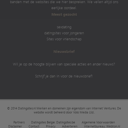
banden met de websites die we hier bespreken. We vellen altijd ons
eerlijke oordeel.
Meest gezocht
sexdating
datingsites voor jongeren
Sites voor vriendschap
Nieuwsbrief
Wil je op de hoogte blijven van speciale acties en ander nieuws?
Schrijf je dan in voor de nieuwsbrief!
© 2014 Datingsites.nl Merken en domeinen zijn eigendom van
Internet Ventures
. De
website wordt beheerd door
Volo Media Ltd.
.
Partners
Datingsites Belgie: Datingsites.be
Algemene Voorwaarden
Disclaimer
Contact
Privacy
Adverteren
Internetbureau: Webton.nl