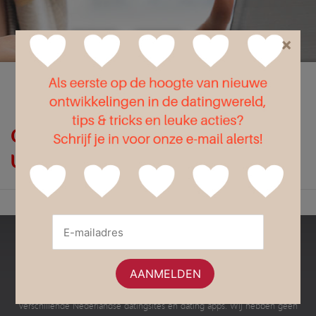
×
Flirt
Liefde
Seks
Op zoek naar speeddaten in
Utrecht?
Bestedatingsites.nl
Dit is een onafhankelijke website met informatie en advies over de
verschillende Nederlandse datingsites en dating apps. Wij hebben geen