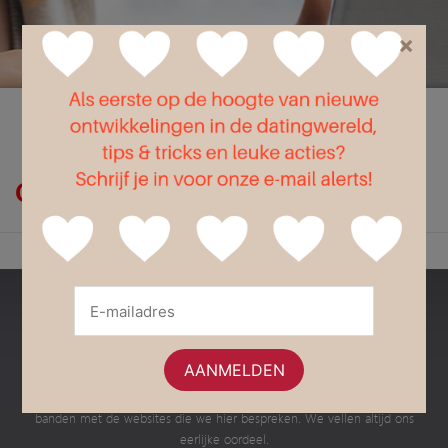
×
Flirt
Liefde
Seks
Op zoek naar winactie?
Bestedatingsites.nl
Dit is een onafhankelijke website met informatie en advies over de
verschillende Nederlandse datingsites en dating apps. Wij hebben geen
banden met de websites die we hier bespreken. We vellen altijd ons
eerlijke oordeel.