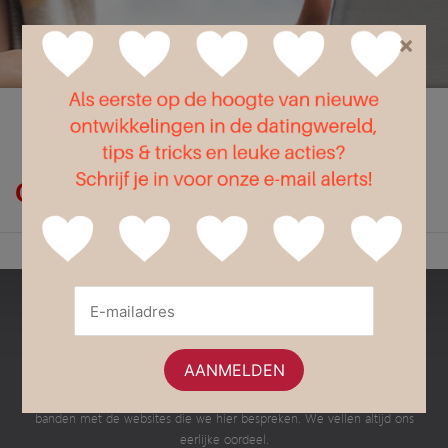
×
Flirt
Liefde
Seks
Op zoek naar wokefish?
Bestedatingsites.nl
Dit is een onafhankelijke website met informatie en advies over de
verschillende Nederlandse datingsites en dating apps. Wij hebben geen
banden met de websites die we hier bespreken. We vellen altijd ons
eerlijke oordeel.