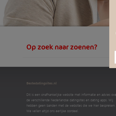
Op zoek naar zoenen?
Bestedatingsites.nl
Dit is een onafhankelijke website met informatie en advies ov
de verschillende Nederlandse datingsites en dating apps. Wij
hebben geen banden met de websites die we hier bespreken.
We vellen altijd ons eerlijke oordeel.