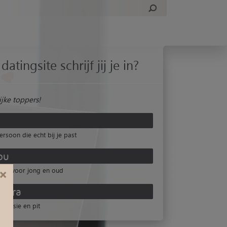
datingsite schrijf jij je in?
jke toppers!
ersoon die echt bij je past
ou
site voor jong en oud
×
mora
 passie en pit