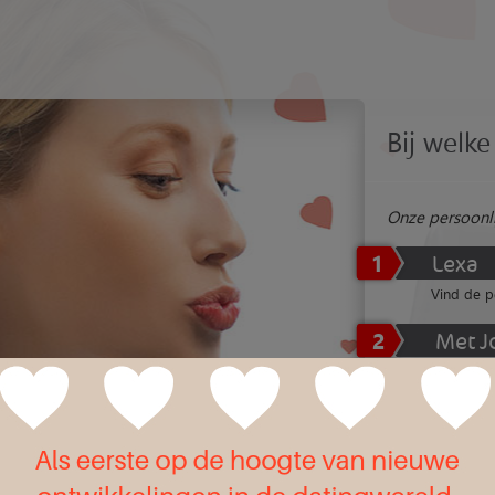
Bij welke 
Onze persoonli
1
Lexa
Vind de p
2
Met J
De dating
3
Nova
Dating vol