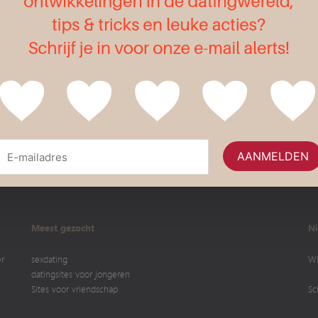
Flirt
Meest gezocht
Ni
er
sexdating
Wi
datingsites voor jongeren
Sites voor vriendschap
Sc