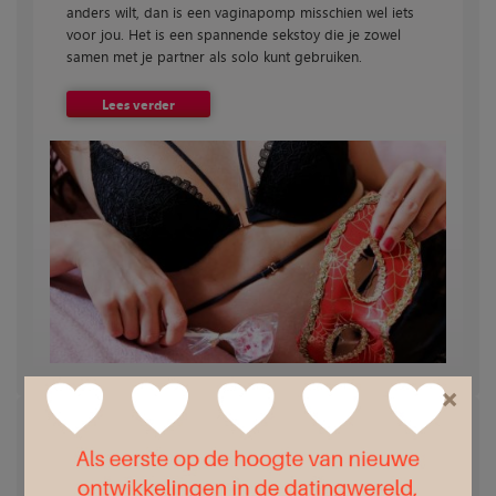
anders wilt, dan is een vaginapomp misschien wel iets
voor jou. Het is een spannende sekstoy die je zowel
samen met je partner als solo kunt gebruiken.
Lees verder
×
3 vrouwelijke masturbatietechnieken met een
vibrator
22-04-2022