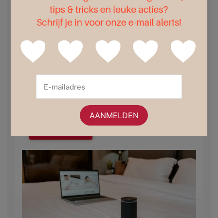
Het vrouwelijke orgasme: geen twee woorden in de
geschiedenis ontlokken meer nieuwsgierigheid en heisa,
terwijl ze tegelijkertijd nog zo weinig onderzocht zijn.
Nu is het is 2022 en wordt er gelukkig steeds meer
onderzoek gedaan naar het vrouwelijke lichaam en wat
echt werkt om vrouwen aan een bevredigend orgasme
te helpen. Immers: Als je niet weet wat je leuk vindt, hoe
communiceer je dit dan naar een partner? Het is tijd om
het heft (en het juiste speeltje) letterlijk in eigen handen
te nemen, de eigenheid en rondingen van jouw unieke
lichaam ontdekken en te ervaren hoe je hiervoor wordt
beloond.
Lees verder