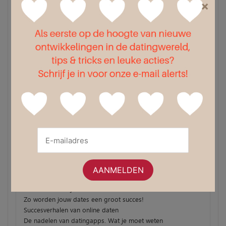
×
Recente berichten
Wat te doen en waar naartoe te gaan op een eerste date
De diverse mogelijkheden van daten
3 Manieren om jezelf te verwennen
Zo worden jouw dates een groot succes!
Succesverhalen van online daten
De nadelen van datingapps. Wat je moet weten