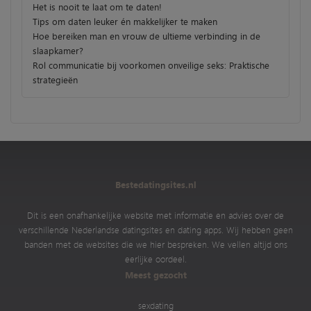
Het is nooit te laat om te daten!
Tips om daten leuker én makkelijker te maken
Hoe bereiken man en vrouw de ultieme verbinding in de
slaapkamer?
Rol communicatie bij voorkomen onveilige seks: Praktische
strategieën
Bestedatingsites.nl
Dit is een onafhankelijke website met informatie en advies over de
verschillende Nederlandse datingsites en dating apps. Wij hebben geen
banden met de websites die we hier bespreken. We vellen altijd ons
eerlijke oordeel.
Meest gezocht
sexdating