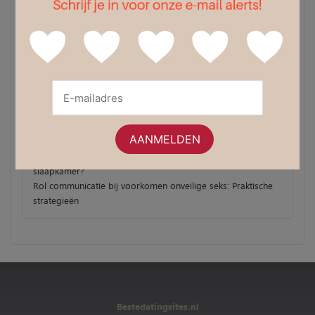
Recente berichten
Wat te doen en waar naartoe te gaan op een eerste date
De diverse mogelijkheden van daten
3 Manieren om jezelf te verwennen
Zo worden jouw dates een groot succes!
Succesverhalen van online daten
De nadelen van datingapps. Wat je moet weten
Het is nooit te laat om te daten!
Tips om daten leuker én makkelijker te maken
Hoe bereiken man en vrouw de ultieme verbinding in de
slaapkamer?
Rol communicatie bij voorkomen onveilige seks: Praktische
strategieën
Bestedatingsites.nl