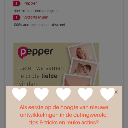
Pepper
2
Niet zomaar een datingsite
Victoria Milan
3
100% anoniem en zeer discreet
×