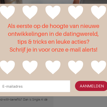
Flirt
, Enjoy Life
en datingsite voor alle vrijgezellen van
er die niet al te serieus willen daten.
k naar een leuke chat, flirt of wellicht
nd-with-benefits? Dan is Single.nl dé