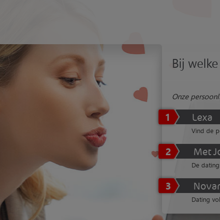
Bij welke 
Onze persoonli
1
Lexa
Vind de p
2
Met J
De dating
3
Nova
Dating vol