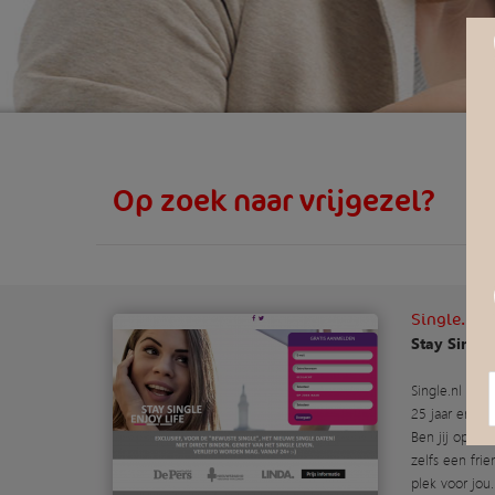
Op zoek naar vrijgezel?
Single.nl
Stay Single
Single.nl is e
25 jaar en oud
Ben jij op zoe
zelfs een frie
plek voor jou.