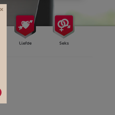
×
Liefde
Seks