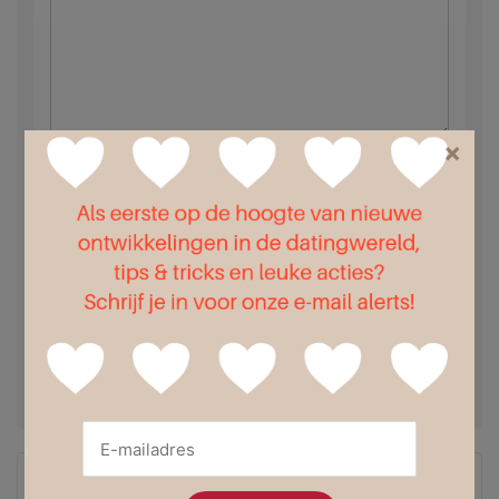
×
Naam *
E-mail
adres * (wordt niet getoond)
Website *
Mijn naam, e-mail en site opslaan in deze browser voor de
volgende keer wanneer ik een reactie plaats.
Wij raden deze datingsites aan: