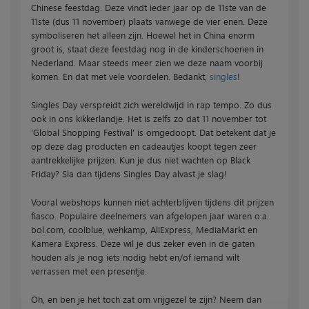
Chinese feestdag. Deze vindt ieder jaar op de 11ste van de
11ste (dus 11 november) plaats vanwege de vier enen. Deze
symboliseren het alleen zijn. Hoewel het in China enorm
groot is, staat deze feestdag nog in de kinderschoenen in
Nederland. Maar steeds meer zien we deze naam voorbij
komen. En dat met vele voordelen. Bedankt,
singles
!
Singles Day verspreidt zich wereldwijd in rap tempo. Zo dus
ook in ons kikkerlandje. Het is zelfs zo dat 11 november tot
‘Global Shopping Festival’ is omgedoopt. Dat betekent dat je
op deze dag producten en cadeautjes koopt tegen zeer
aantrekkelijke prijzen. Kun je dus niet wachten op Black
Friday? Sla dan tijdens Singles Day alvast je slag!
Vooral webshops kunnen niet achterblijven tijdens dit prijzen
fiasco. Populaire deelnemers van afgelopen jaar waren o.a.
bol.com, coolblue, wehkamp, AliExpress, MediaMarkt en
Kamera Express. Deze wil je dus zeker even in de gaten
houden als je nog iets nodig hebt en/of iemand wilt
verrassen met een presentje.
Oh, en ben je het toch zat om vrijgezel te zijn? Neem dan