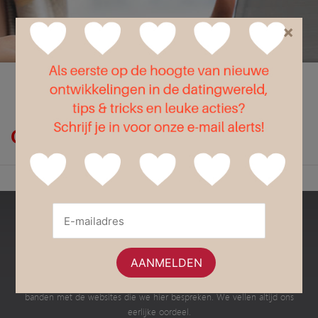
×
Flirt
Liefde
Seks
Op zoek naar webshops?
Bestedatingsites.nl
Dit is een onafhankelijke website met informatie en advies over de
verschillende Nederlandse datingsites en dating apps. Wij hebben geen
banden met de websites die we hier bespreken. We vellen altijd ons
eerlijke oordeel.