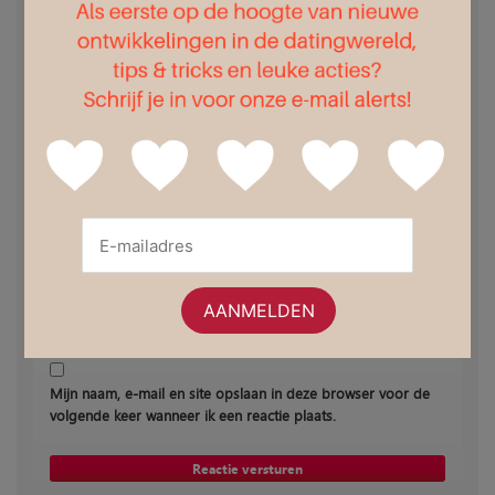
Geef een reactie
Naam *
E-mail
adres * (wordt niet getoond)
Website *
Mijn naam, e-mail en site opslaan in deze browser voor de
volgende keer wanneer ik een reactie plaats.