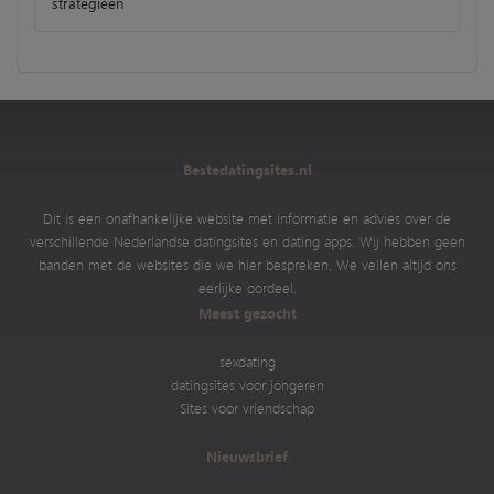
strategieën
Bestedatingsites.nl
Dit is een onafhankelijke website met informatie en advies over de
verschillende Nederlandse datingsites en dating apps. Wij hebben geen
banden met de websites die we hier bespreken. We vellen altijd ons
eerlijke oordeel.
Meest gezocht
sexdating
datingsites voor jongeren
Sites voor vriendschap
Nieuwsbrief