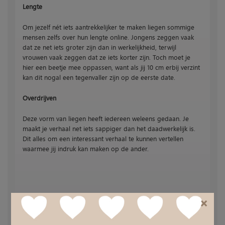
Lengte
Om jezelf nét iets aantrekkelijker te maken liegen sommige
mensen zelfs over hun lengte online. Jongens zeggen vaak
dat ze net iets groter zijn dan in werkelijkheid, terwijl
vrouwen vaak zeggen dat ze iets korter zijn. Toch moet je
hier een beetje mee oppassen, want als jij 10 cm erbij verzint
kan dit nogal een tegenvaller zijn op de eerste date.
Overdrijven
Deze vorm van liegen heeft iedereen weleens gedaan. Je
maakt je verhaal net iets sappiger dan het daadwerkelijk is.
Dit alles om een interessant verhaal te kunnen vertellen
waarmee jij indruk kan maken op de ander.
×