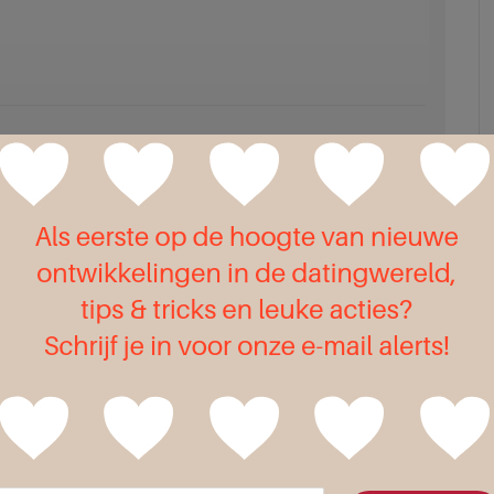
il adres * (wordt niet getoond)
voor de volgende keer wanneer ik een reactie plaats.