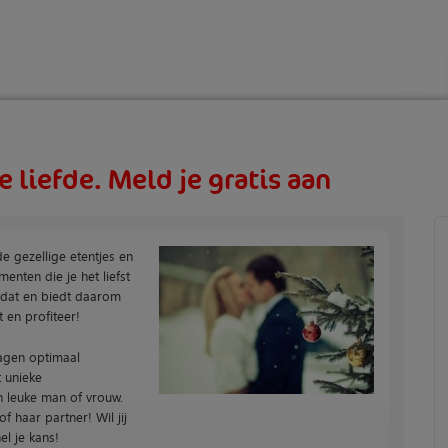
e liefde. Meld je gratis aan
 de gezellige etentjes en
enten die je het liefst
t dat en biedt daarom
 en profiteer!
dagen optimaal
t unieke
n leuke man of vrouw.
f haar partner! Wil jij
l je kans!