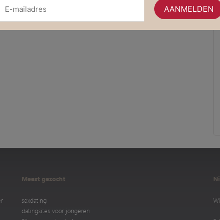
Meest gezocht
Ni
er
sexdating
Wi
datingsites voor jongeren