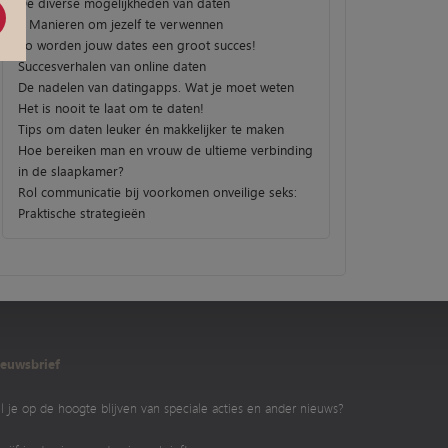
De diverse mogelijkheden van daten
3 Manieren om jezelf te verwennen
Zo worden jouw dates een groot succes!
Succesverhalen van online daten
De nadelen van datingapps. Wat je moet weten
Het is nooit te laat om te daten!
Tips om daten leuker én makkelijker te maken
Hoe bereiken man en vrouw de ultieme verbinding
in de slaapkamer?
Rol communicatie bij voorkomen onveilige seks:
Praktische strategieën
euwsbrief
l je op de hoogte blijven van speciale acties en ander nieuws?