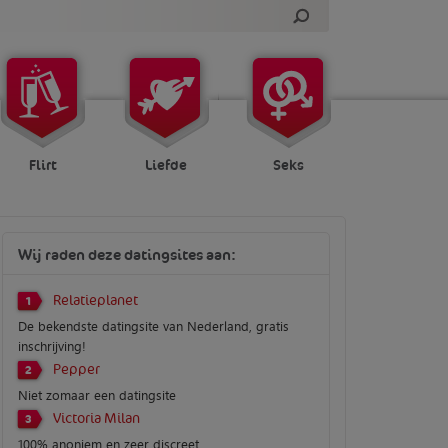
Flirt
Liefde
Seks
Wij raden deze datingsites aan:
Relatieplanet
1
De bekendste datingsite van Nederland, gratis
inschrijving!
Pepper
2
Niet zomaar een datingsite
Victoria Milan
3
100% anoniem en zeer discreet