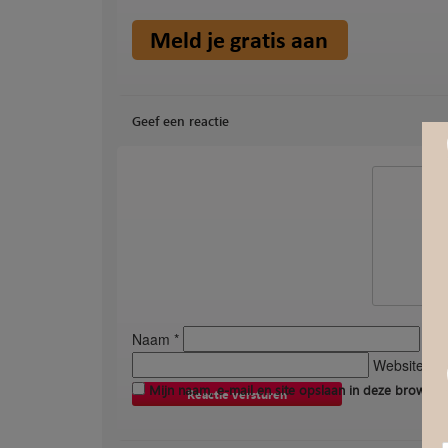
Geef een reactie
Naam *
E-ma
Website *
Mijn naam, e-mail en site opslaan in deze browser 