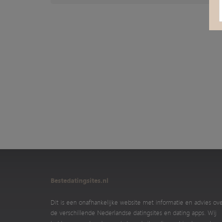
Bestedatingsites.nl
Dit is een onafhankelijke website met informatie en advies ov
de verschillende Nederlandse datingsites en dating apps. Wij