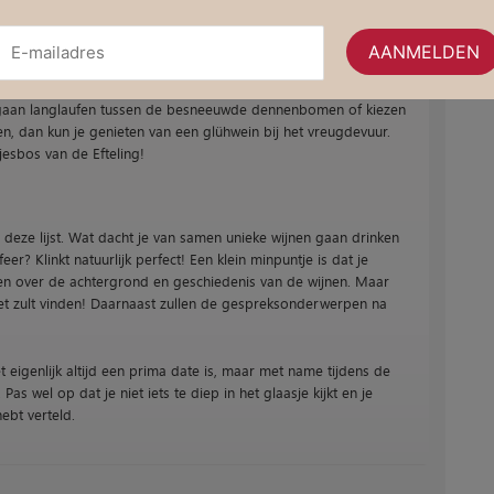
! Tijdens de wintermaanden is de Winter Efteling het enige
ezegd; je hebt geen last van de urenlange wachtrijen zoals in de
eer. Zelfs inclusief een Unox rookworst kraampje, stralende
fs gaan langlaufen tussen de besneeuwde dennenbomen of kiezen
en, dan kun je genieten van een glühwein bij het vreugdevuur.
jesbos van de Efteling!
n deze lijst. Wat dacht je van samen unieke wijnen gaan drinken
er? Klinkt natuurlijk perfect! Een klein minpuntje is dat je
alen over de achtergrond en geschiedenis van de wijnen. Maar
het zult vinden! Daarnaast zullen de gespreksonderwerpen na
t eigenlijk altijd een prima date is, maar met name tijdens de
s wel op dat je niet iets te diep in het glaasje kijkt en je
ebt verteld.