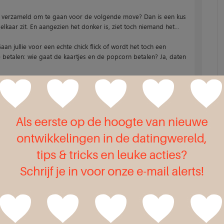
aar verzameld om te gaan voor de volgende move? Dan is een kus
 elkaar zit. En aangezien het donker is, ziet toch niemand het…
aan jullie voor een echte chick flick of wordt het toch een
e betalen: wie gaat de kaartjes en de popcorn betalen? Ja, daten
e thuis. Lekker knus en warm tegen elkaar aan. Om het extra
ntje erbij en maak wat stokbrood met brie klaar. Of misschien
 wordt ongetwijfeld een topavond!
rampoline blijft gewoon altijd leuk! Wees samen weer even een
ervalt… Maak salto’s, probeer te balanceren op de
eren. Plezier en een berg lol is absoluut gegarandeerd!
 ben je lekker actief bezig. Zo heb je direct al je beweging
want een verkeerde landing kan al snel in een vervelende