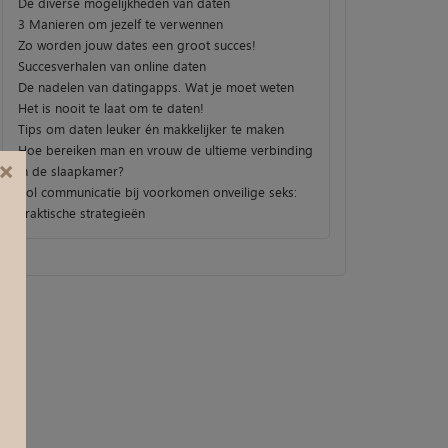
De diverse mogelijkheden van daten
3 Manieren om jezelf te verwennen
Zo worden jouw dates een groot succes!
Succesverhalen van online daten
De nadelen van datingapps. Wat je moet weten
Het is nooit te laat om te daten!
Tips om daten leuker én makkelijker te maken
Hoe bereiken man en vrouw de ultieme verbinding
×
in de slaapkamer?
Rol communicatie bij voorkomen onveilige seks:
Praktische strategieën