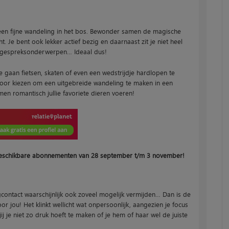
een fijne wandeling in het bos. Bewonder samen de magische
t. Je bent ook lekker actief bezig en daarnaast zit je niet heel
te gespreksonderwerpen… Ideaal dus!
 gaan fietsen, skaten of even een wedstrijdje hardlopen te
nog voor kiezen om een uitgebreide wandeling te maken in een
en romantisch jullie favoriete dieren voeren!
e beschikbare abonnementen van 28 september t/m 3 november!
gcontact waarschijnlijk ook zoveel mogelijk vermijden… Dan is de
or jou! Het klinkt wellicht wat onpersoonlijk, aangezien je focus
jij je niet zo druk hoeft te maken of je hem of haar wel de juiste