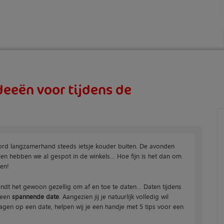
ideeën voor tijdens de
ord langzamerhand steeds ietsje kouder buiten. De avonden
len hebben we al gespot in de winkels… Hoe fijn is het dan om
en!
indt het gewoon gezellig om af en toe te daten… Daten tijdens
 een
spannende date
. Aangezien jij je natuurlijk volledig wil
agen op een date, helpen wij je een handje met 5 tips voor een