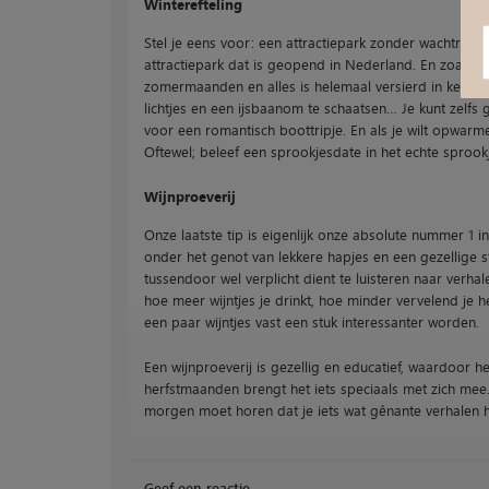
Winterefteling
Stel je eens voor: een attractiepark zonder wachtrijen
attractiepark dat is geopend in Nederland. En zoals g
zomermaanden en alles is helemaal versierd in kerstsf
lichtjes en een ijsbaanom te schaatsen… Je kunt zel
voor een romantisch boottripje. En als je wilt opwarm
Oftewel; beleef een sprookjesdate in het echte sprook
Wijnproeverij
Onze laatste tip is eigenlijk onze absolute nummer 1 i
onder het genot van lekkere hapjes en een gezellige sfe
tussendoor wel verplicht dient te luisteren naar verh
hoe meer wijntjes je drinkt, hoe minder vervelend je 
een paar wijntjes vast een stuk interessanter worden.
Een wijnproeverij is gezellig en educatief, waardoor he
herfstmaanden brengt het iets speciaals met zich mee. Pa
morgen moet horen dat je iets wat gênante verhalen h
Geef een reactie