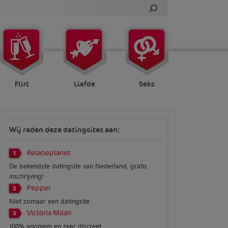
Flirt
Liefde
Seks
Wij raden deze datingsites aan:
Relatieplanet
1
De bekendste datingsite van Nederland, gratis
inschrijving!
Pepper
2
Niet zomaar een datingsite
Victoria Milan
3
100% anoniem en zeer discreet