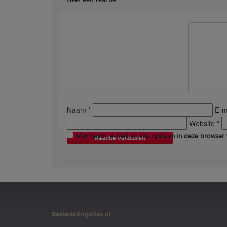
Naam *
E-ma
Website *
Mijn naam, e-mail en site opslaan in deze browser 
Bestedatingsites.nl