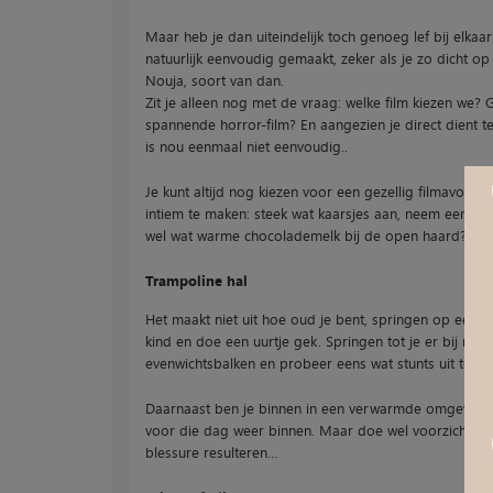
Maar heb je dan uiteindelijk toch genoeg lef bij elk
natuurlijk eenvoudig gemaakt, zeker als je zo dicht op
Nouja, soort van dan.
Zit je alleen nog met de vraag: welke film kiezen we? G
spannende horror-film? En aangezien je direct dient t
is nou eenmaal niet eenvoudig..
Je kunt altijd nog kiezen voor een gezellig filmavondj
intiem te maken: steek wat kaarsjes aan, neem een wij
wel wat warme chocolademelk bij de open haard? Dat
Trampoline hal
Het maakt niet uit hoe oud je bent, springen op een t
kind en doe een uurtje gek. Springen tot je er bij ne
evenwichtsbalken en probeer eens wat stunts uit te vo
Daarnaast ben je binnen in een verwarmde omgeving en
voor die dag weer binnen. Maar doe wel voorzichtig, 
blessure resulteren…