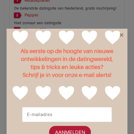
Relatieplanet
1
De bekendste datingsite van Nederland, gratis inschrijving!
Pepper
2
Niet zomaar een datingsite
Victoria Milan
3
×
100% anoniem en zeer discreet