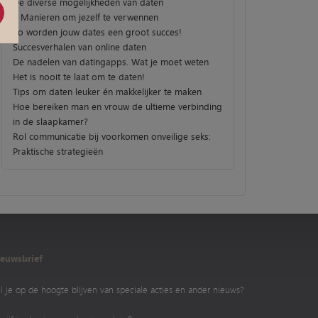
De diverse mogelijkheden van daten
3 Manieren om jezelf te verwennen
Zo worden jouw dates een groot succes!
Succesverhalen van online daten
De nadelen van datingapps. Wat je moet weten
Het is nooit te laat om te daten!
Tips om daten leuker én makkelijker te maken
Hoe bereiken man en vrouw de ultieme verbinding
in de slaapkamer?
Rol communicatie bij voorkomen onveilige seks:
Praktische strategieën
euwsbrief
l je op de hoogte blijven van speciale acties en ander nieuws?