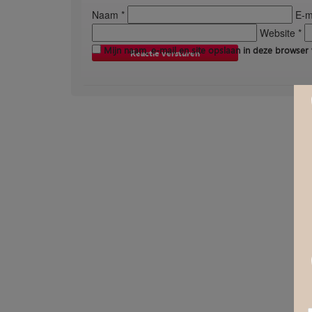
Naam *
E-ma
Website *
Mijn naam, e-mail en site opslaan in deze browser 