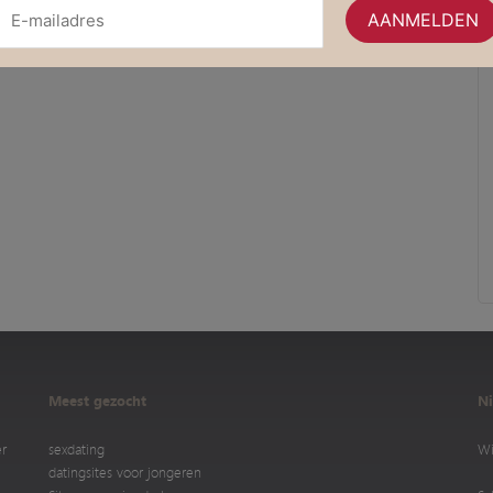
Meest gezocht
Ni
er
sexdating
Wi
datingsites voor jongeren