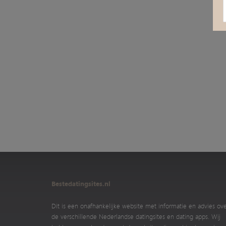
Bestedatingsites.nl
Dit is een onafhankelijke website met informatie en advies ov
de verschillende Nederlandse datingsites en dating apps. Wij