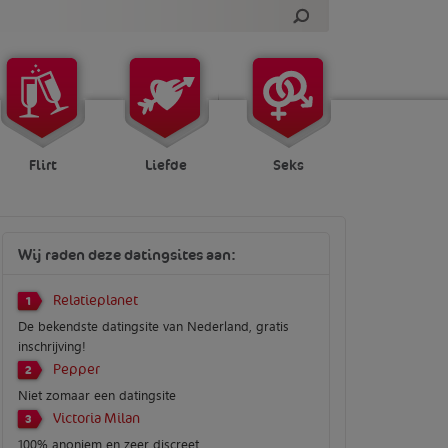
Flirt
Liefde
Seks
Wij raden deze datingsites aan:
Relatieplanet
1
De bekendste datingsite van Nederland, gratis
inschrijving!
Pepper
2
Niet zomaar een datingsite
Victoria Milan
3
100% anoniem en zeer discreet