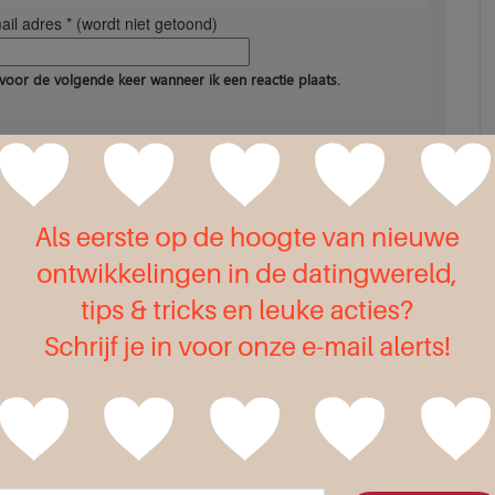
il adres * (wordt niet getoond)
voor de volgende keer wanneer ik een reactie plaats.