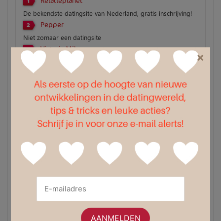
Relatieplanet
1
De bekendste datingsite van Nederland, gratis inschrijving!
Pepper
2
Niet zomaar een datingsite
Victoria Milan
3
×
100% anoniem en zeer discreet