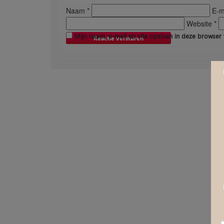
Naam *
E-ma
Website *
Mijn naam, e-mail en site opslaan in deze browser 