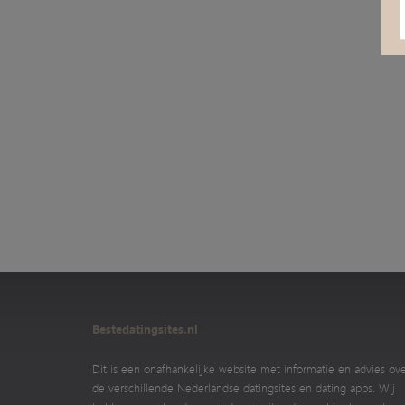
Bestedatingsites.nl
Dit is een onafhankelijke website met informatie en advies ov
de verschillende Nederlandse datingsites en dating apps. Wij