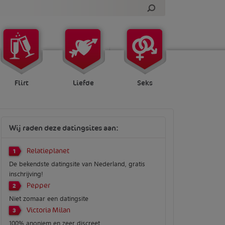
Flirt
Liefde
Seks
Wij raden deze datingsites aan:
Relatieplanet
1
De bekendste datingsite van Nederland, gratis
inschrijving!
Pepper
2
Niet zomaar een datingsite
Victoria Milan
3
100% anoniem en zeer discreet