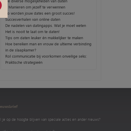
De diverse mogelijkheden van daten
3 Manieren om jezelf te verwennen
Zo worden jouw dates een groot succes!
Succesverhalen van online daten
De nadelen van datingapps. Wat je moet weten
Het is nooit te laat om te daten!
Tips om daten leuker én makkelijker te maken
Hoe bereiken man en vrouw de ultieme verbinding
in de slaapkamer?
Rol communicatie bij voorkomen onveilige seks:
Praktische strategieën
euwsbrief
l je op de hoogte blijven van speciale acties en ander nieuws?