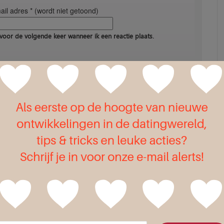
il adres * (wordt niet getoond)
voor de volgende keer wanneer ik een reactie plaats.