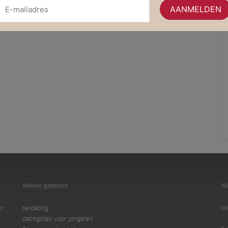
Meest gezocht
Ni
er
sexdating
Wi
datingsites voor jongeren