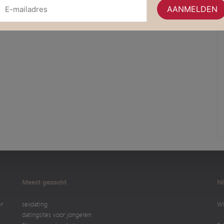
Meest gezocht
Ni
er
sexdating
Wi
datingsites voor jongeren