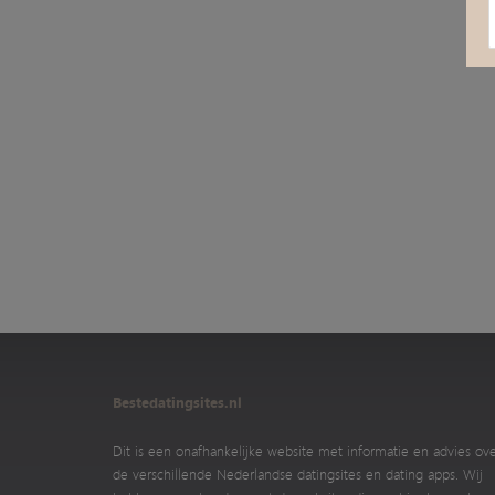
Bestedatingsites.nl
Dit is een onafhankelijke website met informatie en advies ov
de verschillende Nederlandse datingsites en dating apps. Wij