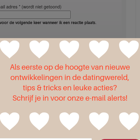
il adres * (wordt niet getoond)
voor de volgende keer wanneer ik een reactie plaats.