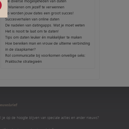
De diverse mogelijkheden van daten
3 Manieren om jezelf te verwennen
Zo worden jouw dates een groot succes!
Succesverhalen van online daten
De nadelen van datingapps. Wat je moet weten
Het is nooit te laat om te daten!
Tips om daten leuker én makkelijker te maken
Hoe bereiken man en vrouw de ultieme verbinding
in de slaapkamer?
Rol communicatie bij voorkomen onveilige seks:
Praktische strategieën
euwsbrief
l je op de hoogte blijven van speciale acties en ander nieuws?