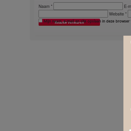
Naam *
E-ma
Website *
Mijn naam, e-mail en site opslaan in deze browser 