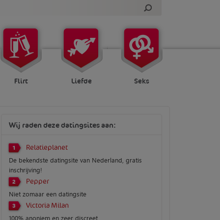
Flirt
Liefde
Seks
Wij raden deze datingsites aan:
Relatieplanet
1
De bekendste datingsite van Nederland, gratis
inschrijving!
Pepper
2
Niet zomaar een datingsite
Victoria Milan
3
100% anoniem en zeer discreet