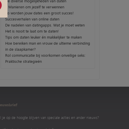
De diverse mogelijkheden van daten
3 Manieren om jezelf te verwennen
Zo worden jouw dates een groot succes!
Succesverhalen van online daten
De nadelen van datingapps. Wat je moet weten
Het is nooit te laat om te daten!
Tips om daten leuker én makkelijker te maken
Hoe bereiken man en vrouw de ultieme verbinding
in de slaapkamer?
Rol communicatie bij voorkomen onveilige seks:
Praktische strategieën
euwsbrief
l je op de hoogte blijven van speciale acties en ander nieuws?