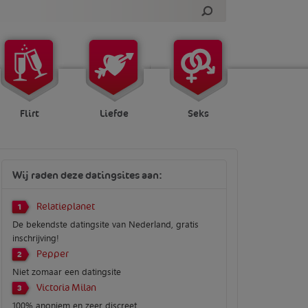
Flirt
Liefde
Seks
Wij raden deze datingsites aan:
Relatieplanet
1
De bekendste datingsite van Nederland, gratis
inschrijving!
Pepper
2
Niet zomaar een datingsite
Victoria Milan
3
100% anoniem en zeer discreet