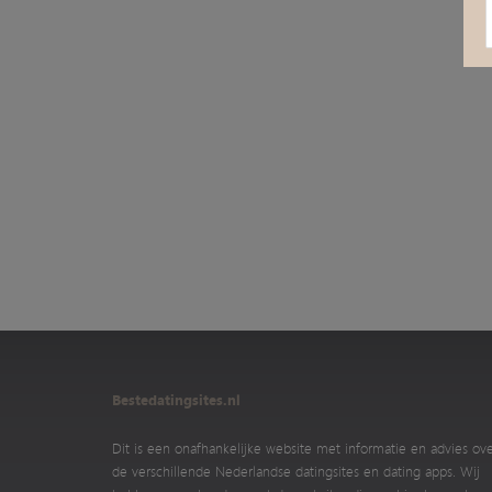
Bestedatingsites.nl
Dit is een onafhankelijke website met informatie en advies ov
de verschillende Nederlandse datingsites en dating apps. Wij