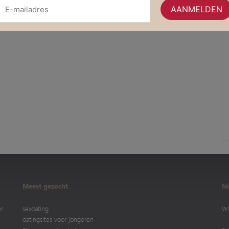
Meest gezocht
Ni
er
sexdating
Wi
datingsites voor jongeren