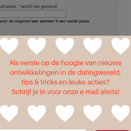
il adres * (wordt niet getoond)
voor de volgende keer wanneer ik een reactie plaats.