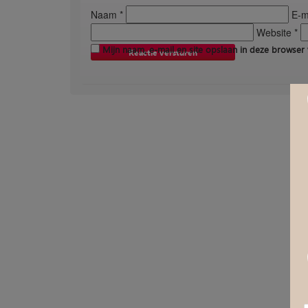
Naam *
E-ma
Website *
Mijn naam, e-mail en site opslaan in deze browser 