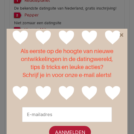
Relatieplanet
1
De bekendste datingsite van Nederland, gratis inschrijving!
Pepper
2
Niet zomaar een datingsite
Victoria Milan
3
×
100% anoniem en zeer discreet