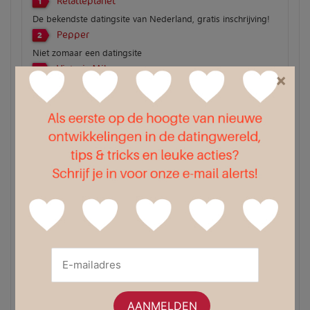
Relatieplanet
1
De bekendste datingsite van Nederland, gratis inschrijving!
Pepper
2
Niet zomaar een datingsite
Victoria Milan
3
×
100% anoniem en zeer discreet