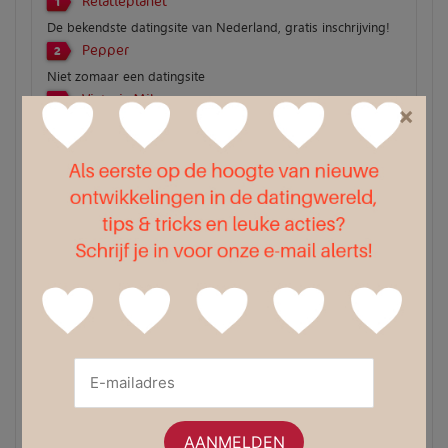
Relatieplanet
1
De bekendste datingsite van Nederland, gratis inschrijving!
Pepper
2
Niet zomaar een datingsite
Victoria Milan
3
×
100% anoniem en zeer discreet