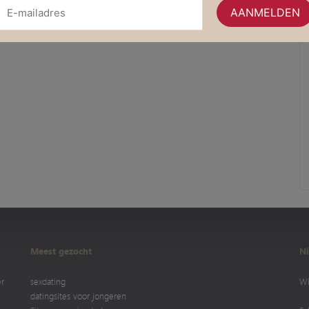
Meest gezocht
Ni
er
sexdating
Wi
datingsites voor jongeren