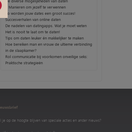
De diverse mogelijkheden van daten
3 Manieren om jezelf te verwennen
Zo worden jouw dates een groot succes!
Succesverhalen van online daten
De nadelen van datingapps. Wat je moet weten
Het is nooit te laat om te daten!
Tips om daten leuker én makkelijker te maken
Hoe bereiken man en vrouw de ultieme verbinding
in de slaapkamer?
Rol communicatie bij voorkomen onveilige seks:
Praktische strategieën
euwsbrief
l je op de hoogte blijven van speciale acties en ander nieuws?