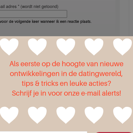
il adres * (wordt niet getoond)
voor de volgende keer wanneer ik een reactie plaats.