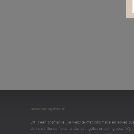
Bestedatingsites.nl
Dit is een onafhankelijke website met informatie en advies ov
de verschillende Nederlandse datingsites en dating apps. Wij