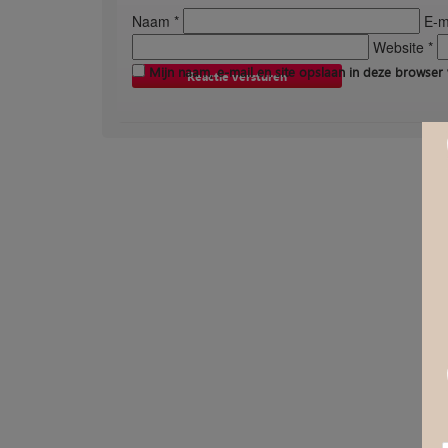
Naam *
E-ma
Website *
Mijn naam, e-mail en site opslaan in deze browser 