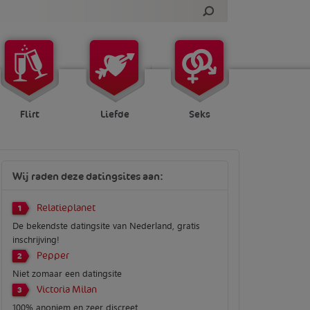
Flirt
Liefde
Seks
Wij raden deze datingsites aan:
Relatieplanet
1
De bekendste datingsite van Nederland, gratis
inschrijving!
Pepper
2
Niet zomaar een datingsite
Victoria Milan
3
100% anoniem en zeer discreet