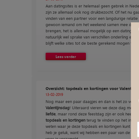
Aan datingsites is er helemaal geen gebrek in Ned
zijn ze allemaal ook nog drukbezocht. Of het nu ga
vinden van een partner voor een langdurige relatie
gewoon iemand om het weekend samen mee door 
brengen, het is allemaal mogelijk op een datingsite.
natuurlijk wel sprake van verschillen onderling en d
blijft welke sites tot de beste gerekend mogen wor
Lees verder
Overzicht: topdeals en kortingen voor Valentijn
13-02-2019
Nog maar een paar daagjes en dan is het zo ver;
Valentijnsdag
! Uiteraard vieren we deze dag met 
liefde
, maar rond deze feestdag zijn er ook heel
ve
topdeals en kortingen
terug te vinden op het internet
weten waar je deze topdeals en kortingen kunt vin
heb je geluk, want wij hebben een paar van de moo
voor je verzameld.