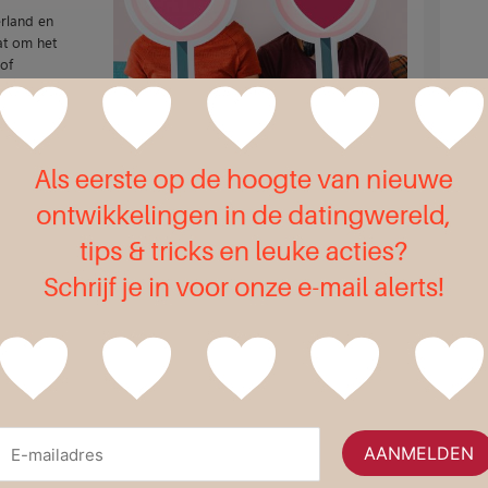
erland en
at om het
 of
te
 Er is
e vraag
den.
sdag
name de
el
. Wil jij
den? Dan
iste deals