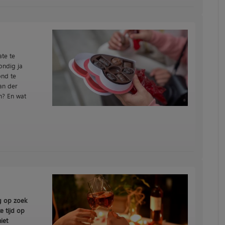
te te
ondig ja
ond te
van der
n? En wat
og op zoek
e tijd op
iet