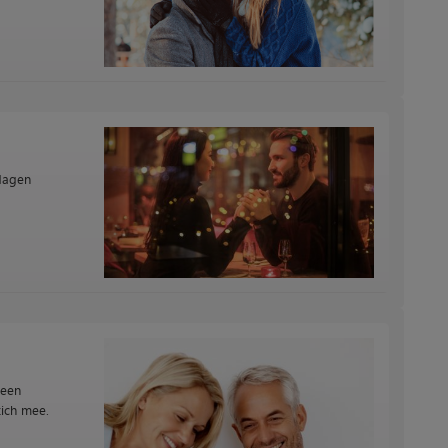
 dagen
 een
ich mee.