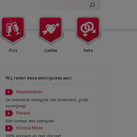
Flirt
Liefde
Seks
Wij raden deze datingsites aan:
Relatieplanet
1
De bekendste datingsite van Nederland, gratis
inschrijving!
Pepper
2
Niet zomaar een datingsite
Victoria Milan
3
100% anoniem en zeer discreet