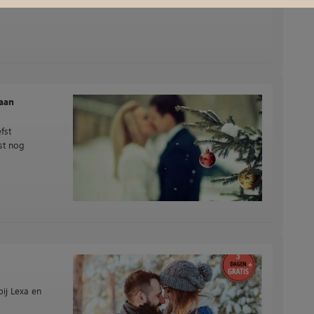
 aan
efst
st nog
bij Lexa en