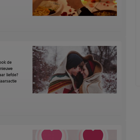
 ook de
l nieuwe
ar liefde?
jaarsactie