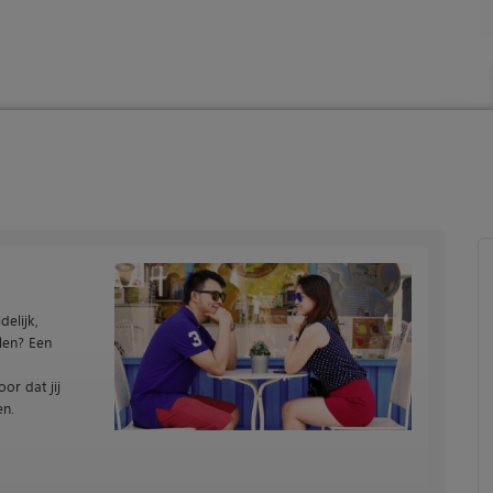
elijk,
len? Een
or dat jij
en.