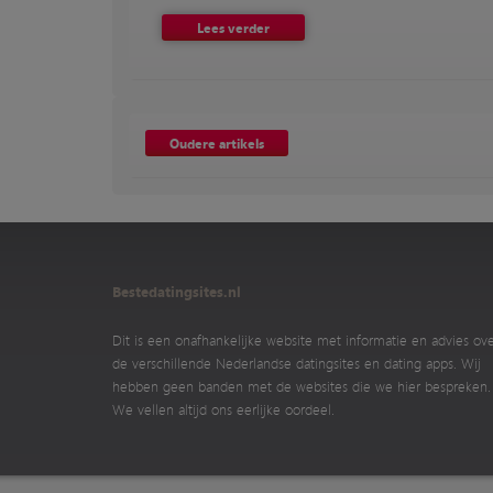
Lees verder
Oudere artikels
Bestedatingsites.nl
Dit is een onafhankelijke website met informatie en advies ov
de verschillende Nederlandse datingsites en dating apps. Wij
hebben geen banden met de websites die we hier bespreken.
We vellen altijd ons eerlijke oordeel.