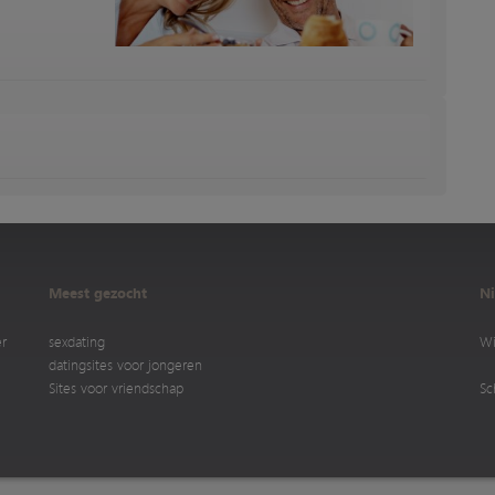
Meest gezocht
Ni
er
sexdating
Wi
datingsites voor jongeren
Sites voor vriendschap
Sc